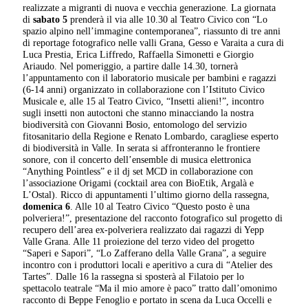
realizzate a migranti di nuova e vecchia generazione. La giornata
di
sabato 5
prenderà il via alle 10.30 al Teatro Civico con “Lo
spazio alpino nell’immagine contemporanea”, riassunto di tre anni
di reportage fotografico nelle valli Grana, Gesso e Varaita a cura di
Luca Prestia, Erica Liffredo, Raffaella Simonetti e Giorgio
Ariaudo. Nel pomeriggio, a partire dalle 14.30, tornerà
l’appuntamento con il laboratorio musicale per bambini e ragazzi
(6-14 anni) organizzato in collaborazione con l’Istituto Civico
Musicale e, alle 15 al Teatro Civico, “Insetti alieni!”, incontro
sugli insetti non autoctoni che stanno minacciando la nostra
biodiversità con Giovanni Bosio, entomologo del servizio
fitosanitario della Regione e Renato Lombardo, caragliese esperto
di biodiversità in Valle. In serata si affronteranno le frontiere
sonore, con il concerto dell’ensemble di musica elettronica
“Anything Pointless” e il dj set MCD in collaborazione con
l’associazione Origami (cocktail area con BioEtik, Argalà e
L’Ostal). Ricco di appuntamenti l’ultimo giorno della rassegna,
domenica 6
. Alle 10 al Teatro Civico “Questo posto è una
polveriera!”, presentazione del racconto fotografico sul progetto di
recupero dell’area ex-polveriera realizzato dai ragazzi di Yepp
Valle Grana. Alle 11 proiezione del terzo video del progetto
“Saperi e Sapori”, “Lo Zafferano della Valle Grana”, a seguire
incontro con i produttori locali e aperitivo a cura di “Atelier des
Tartes”. Dalle 16 la rassegna si sposterà al Filatoio per lo
spettacolo teatrale “Ma il mio amore è paco” tratto dall’omonimo
racconto di Beppe Fenoglio e portato in scena da Luca Occelli e