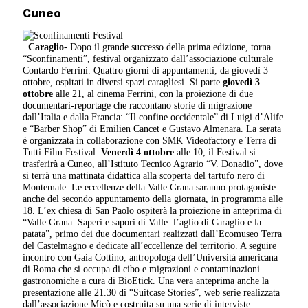
Cuneo
Caraglio
- Dopo il grande successo della prima edizione, torna
“Sconfinamenti”, festival organizzato dall’associazione culturale
Contardo Ferrini. Quattro giorni di appuntamenti, da giovedì 3
ottobre, ospitati in diversi spazi caragliesi. Si parte
giovedì 3
ottobre
alle 21, al cinema Ferrini, con la proiezione di due
documentari-reportage che raccontano storie di migrazione
dall’Italia e dalla Francia: “Il confine occidentale” di Luigi d’Alife
e “Barber Shop” di Emilien Cancet e Gustavo Almenara. La serata
è organizzata in collaborazione con SMK Videofactory e Terra di
Tutti Film Festival.
Venerdì 4 ottobre
alle 10, il Festival si
trasferirà a Cuneo, all’Istituto Tecnico Agrario “V. Donadio”, dove
si terrà una mattinata didattica alla scoperta del tartufo nero di
Montemale. Le eccellenze della Valle Grana saranno protagoniste
anche del secondo appuntamento della giornata, in programma alle
18. L’ex chiesa di San Paolo ospiterà la proiezione in anteprima di
“Valle Grana. Saperi e sapori di Valle: l’aglio di Caraglio e la
patata”, primo dei due documentari realizzati dall’Ecomuseo Terra
del Castelmagno e dedicate all’eccellenze del territorio. A seguire
incontro con Gaia Cottino, antropologa dell’Università americana
di Roma che si occupa di cibo e migrazioni e contaminazioni
gastronomiche a cura di BioEtick. Una vera anteprima anche la
presentazione alle 21.30 di “Suitcase Stories”, web serie realizzata
dall’associazione Micò e costruita su una serie di interviste