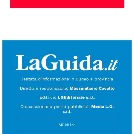
Testata d'informazione in Cuneo e provincia
Direttore responsabile:
Massimiliano Cavallo
Editrice:
LGEditoriale s.r.l.
Concessionario per la pubblicità:
Media L.G.
s.r.l.
MENU