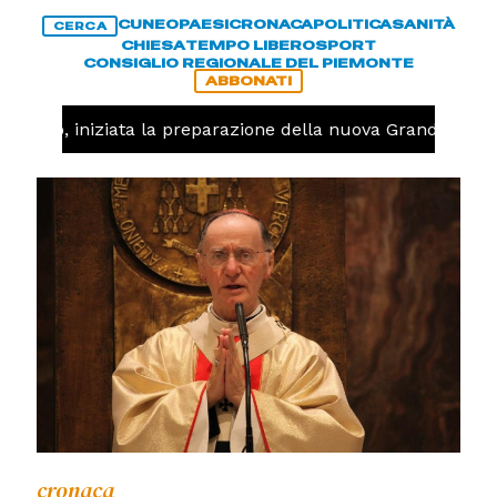
CUNEO
PAESI
CRONACA
POLITICA
SANITÀ
CERCA
CHIESA
TEMPO LIBERO
SPORT
CONSIGLIO REGIONALE DEL PIEMONTE
ABBONATI
lavolo, iniziata la preparazione della nuova Granda Volle
cronaca