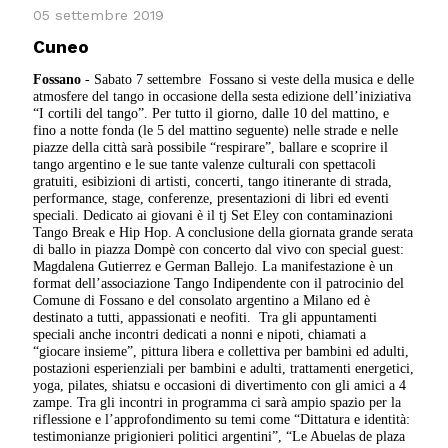
05 settembre 2019
Cuneo
Fossano
-
Sabato 7 settembre
Fossano si veste della musica e delle
atmosfere del tango in occasione della sesta edizione dell’iniziativa
“I cortili del tango”. Per tutto il giorno, dalle 10 del mattino, e
fino a notte fonda (le 5 del mattino seguente) nelle strade e nelle
piazze della città sarà possibile “respirare”, ballare e scoprire il
tango argentino e le sue tante valenze culturali con spettacoli
gratuiti, esibizioni di artisti, concerti, tango itinerante di strada,
performance, stage, conferenze, presentazioni di libri ed eventi
speciali. Dedicato ai giovani è il tj Set Eley con contaminazioni
Tango Break e Hip Hop. A conclusione della giornata grande serata
di ballo in piazza Dompè con concerto dal vivo con special guest:
Magdalena Gutierrez e German Ballejo. La manifestazione è un
format dell’associazione Tango Indipendente con il patrocinio del
Comune di Fossano e del consolato argentino a Milano ed è
destinato a tutti, appassionati e neofiti.
Tra gli appuntamenti
speciali anche incontri dedicati a nonni e nipoti, chiamati a
“giocare insieme”, pittura libera e collettiva per bambini ed adulti,
postazioni esperienziali per bambini e adulti, trattamenti energetici,
yoga, pilates, shiatsu e occasioni di divertimento con gli amici a 4
zampe. Tra gli incontri in programma ci sarà ampio spazio per la
riflessione e l’approfondimento su temi come “Dittatura e identità:
testimonianze prigionieri politici argentini”, “Le Abuelas de plaza