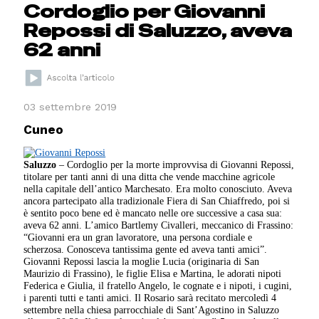
Cordoglio per Giovanni
Repossi di Saluzzo, aveva
62 anni
03 settembre 2019
Cuneo
Saluzzo
– Cordoglio per la morte improvvisa di Giovanni Repossi,
titolare per tanti anni di una ditta che vende macchine agricole
nella capitale dell’antico Marchesato. Era molto conosciuto. Aveva
ancora partecipato alla tradizionale Fiera di San Chiaffredo, poi si
è sentito poco bene ed è mancato nelle ore successive a casa sua:
aveva 62 anni. L’amico Bartlemy Civalleri, meccanico di Frassino:
“Giovanni era un gran lavoratore, una persona cordiale e
scherzosa. Conosceva tantissima gente ed aveva tanti amici”.
Giovanni Repossi lascia la moglie Lucia (originaria di San
Maurizio di Frassino), le figlie Elisa e Martina, le adorati nipoti
Federica e Giulia, il fratello Angelo, le cognate e i nipoti, i cugini,
i parenti tutti e tanti amici. Il Rosario sarà recitato mercoledì 4
settembre nella chiesa parrocchiale di Sant’Agostino in Saluzzo