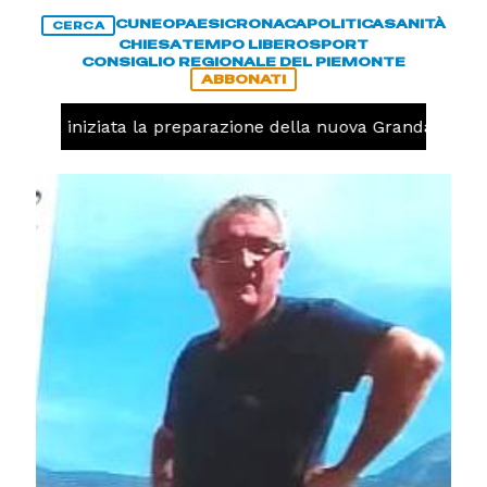
CUNEO
PAESI
CRONACA
POLITICA
SANITÀ
CERCA
CHIESA
TEMPO LIBERO
SPORT
CONSIGLIO REGIONALE DEL PIEMONTE
ABBONATI
avolo, iniziata la preparazione della nuova Granda Volley