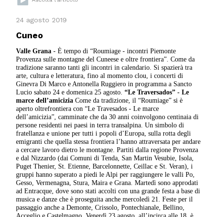
24 agosto 2019
Cuneo
Valle Grana
- È tempo di “Roumiage - incontri Piemonte
Provenza sulle montagne del Cuneese e oltre frontiera”. Come da
tradizione saranno tanti gli incontri in calendario. Si spazierà tra
arte, cultura e letteratura, fino al momento clou, i concerti di
Ginevra Di Marco e Antonella Ruggiero in programma a Sancto
Lucio sabato 24 e domenica 25 agosto.
“Le Traversados” - Le
marce dell’amicizia
Come da tradizione, il “Roumiage” si è
aperto oltrefrontiera con “Le Travesados - Le marce
dell’amicizia”, camminate che da 30 anni coinvolgono centinaia di
persone residenti nei paesi in terra transalpina. Un simbolo di
fratellanza e unione per tutti i popoli d’Europa, sulla rotta degli
emigranti che quella stessa frontiera l’hanno attraversata per andare
a cercare lavoro dietro le montagne. Partiti dalla regione Provenza
e dal Nizzardo (dai Comuni di Tenda, San Martin Vesubie, Isola,
Puget Thenier, St. Etienne, Barcelonnette, Ceillac e St. Veran), i
gruppi hanno superato a piedi le Alpi per raggiungere le valli Po,
Gesso, Vermenagna, Stura, Maira e Grana.
Martedì sono approdati
ad Entracque, dove sono stati accolti con una grande festa a base di
musica e danze che è proseguita anche mercoledì 21. Feste per il
passaggio anche a Demonte, Crissolo, Pontechianale, Bellino,
Acceglio e Castelmagno. Venerdì 23 agosto, all’incirca alle 18, è