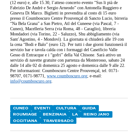
(12 euro) e, alle 15.30, l’atteso concerto evento “Sus li pià de
Fabrizio De Andrè e Sergio Arneodo” con Antonella Ruggiero e
Ginevra Di Marco. Biglietti in prevendita al costo di 15 euro
presso il Coumboscuro Centre Prouvençal di Sancto Lucio, birreria
“Na Bela Grana” a San Pietro, Atl del Cuneese (via Pascal, 7 -
Cuneo), Macelleria Serra (via Roma, 48 - Caraglio), libreria
Mondadori (via Torino, 22 - Saluzzo), Shu abbigliamento (via
Sant’Agostino, 4 - Mondovì).
La giornata si chiuderà alle 19 con
la cena “Bodi e Balo” (euro 12).
Per tutti i due giorni funzionerà il
servizio bar e tavola calda con i formaggi del Caseificio Valle
Gesso di Entracque e i “gofri” della Val Chisone.
Sarà attivo un
servizio di navette gratuite con partenza da Monterosso, sabato 24
dalle 14 alle 02 di domenica 25 agosto e domenica dalle 9 alle 22.
Per informazioni: Coumboscuro Centre Prouvençal, tel. 0171-
98707, 0171-98771,
www.coumboscuro.org
; e-mail:
info@coumboscuro.org
.
CUNEO
EVENTI
CULTURA
GUIDA
ROUMIAGE
BENZINAIA
LA
REINO JANO
OCCITIANA
TRAVERSADO