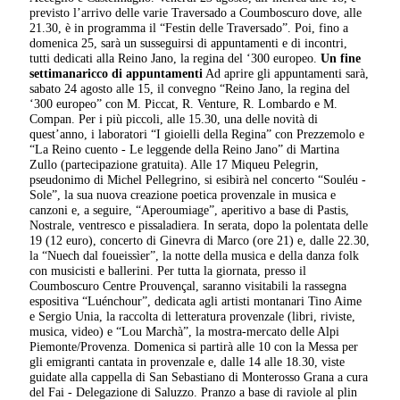
previsto l’arrivo delle varie Traversado a Coumboscuro dove, alle
21.30, è in programma il “Festin delle Traversado”.
Poi, fino a
domenica 25, sarà un susseguirsi di appuntamenti e di incontri,
tutti dedicati alla Reino Jano, la regina del ‘300 europeo.
Un fine
settimanaricco di appuntamenti
Ad aprire gli appuntamenti sarà,
sabato 24 agosto alle 15, il convegno “Reino Jano, la regina del
‘300 europeo” con M. Piccat, R. Venture, R. Lombardo e M.
Compan. Per i più piccoli, alle 15.30, una delle novità di
quest’anno, i laboratori “I gioielli della Regina” con Prezzemolo e
“La Reino cuento - Le leggende della Reino Jano” di Martina
Zullo (partecipazione gratuita). Alle 17 Miqueu Pelegrin,
pseudonimo di Michel Pellegrino, si esibirà nel concerto “Souléu -
Sole”, la sua nuova creazione poetica provenzale in musica e
canzoni e, a seguire, “Aperoumiage”, aperitivo a base di Pastis,
Nostrale, ventresco e pissaladiera. In serata, dopo la polentata delle
19 (12 euro), concerto di Ginevra di Marco (ore 21) e, dalle 22.30,
la “Nuech dal foueissìer”, la notte della musica e della danza folk
con musicisti e ballerini.
Per tutta la giornata, presso il
Coumboscuro Centre Prouvençal, saranno visitabili la rassegna
espositiva “Luénchour”, dedicata agli artisti montanari Tino Aime
e Sergio Unia, la raccolta di letteratura provenzale (libri, riviste,
musica, video) e “Lou Marchà”, la mostra-mercato delle Alpi
Piemonte/Provenza. Domenica si partirà alle 10 con la Messa per
gli emigranti cantata in provenzale e, dalle 14 alle 18.30, viste
guidate alla cappella di San Sebastiano di Monterosso Grana a cura
del Fai - Delegazione di Saluzzo. Pranzo a base di raviole al plin