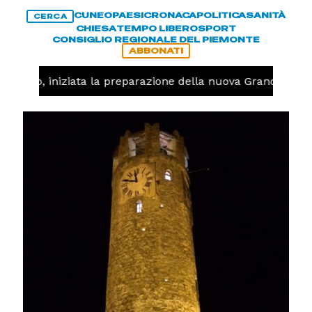
CUNEO
PAESI
CRONACA
POLITICA
SANITÀ
CERCA
CHIESA
TEMPO LIBERO
SPORT
CONSIGLIO REGIONALE DEL PIEMONTE
ABBONATI
llavolo, iniziata la preparazione della nuova Granda Volle