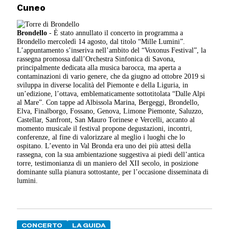
Cuneo
Brondello
- È stato annullato il concerto in programma a
Brondello mercoledì 14 agosto, dal titolo “Mille Lumini”.
L’appuntamento s’inseriva nell’ambito del “Voxonus Festival”, la
rassegna promossa dall’Orchestra Sinfonica di Savona,
principalmente dedicata alla musica barocca, ma aperta a
contaminazioni di vario genere, che da giugno ad ottobre 2019 si
sviluppa in diverse località del Piemonte e della Liguria, in
un’edizione, l’ottava, emblematicamente sottotitolata “Dalle Alpi
al Mare”. Con tappe ad Albissola Marina, Bergeggi, Brondello,
Elva, Finalborgo, Fossano, Genova, Limone Piemonte, Saluzzo,
Castellar, Sanfront, San Mauro Torinese e Vercelli, accanto al
momento musicale il festival propone degustazioni, incontri,
conferenze, al fine di valorizzare al meglio i luoghi che lo
ospitano. L’evento in Val Bronda era uno dei più attesi della
rassegna, con la sua ambientazione suggestiva ai piedi dell’antica
torre, testimonianza di un maniero del XII secolo, in posizione
dominante sulla pianura sottostante, per l’occasione disseminata di
lumini.
CONCERTO
LA GUIDA