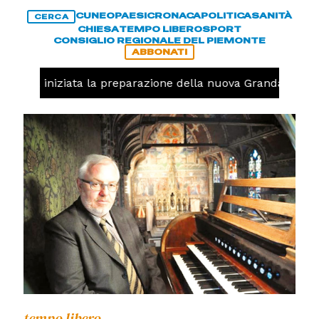
CUNEO
PAESI
CRONACA
POLITICA
SANITÀ
CERCA
CHIESA
TEMPO LIBERO
SPORT
CONSIGLIO REGIONALE DEL PIEMONTE
ABBONATI
lavolo, iniziata la preparazione della nuova Granda Volley
tempo libero