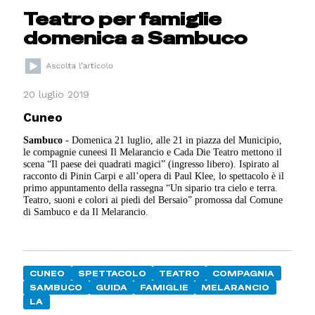
Teatro per famiglie
domenica a Sambuco
20 luglio 2019
Cuneo
Sambuco
- Domenica 21 luglio, alle 21 in piazza del Municipio,
le compagnie cuneesi Il Melarancio e Cada Die Teatro mettono il
scena “Il paese dei quadrati magici” (ingresso libero). Ispirato al
racconto di Pinin Carpi e all’opera di Paul Klee, lo spettacolo è il
primo appuntamento della rassegna “Un sipario tra cielo e terra.
Teatro, suoni e colori ai piedi del Bersaio” promossa dal Comune
di Sambuco e da Il Melarancio.
CUNEO
SPETTACOLO
TEATRO
COMPAGNIA
SAMBUCO
GUIDA
FAMIGLIE
MELARANCIO
LA