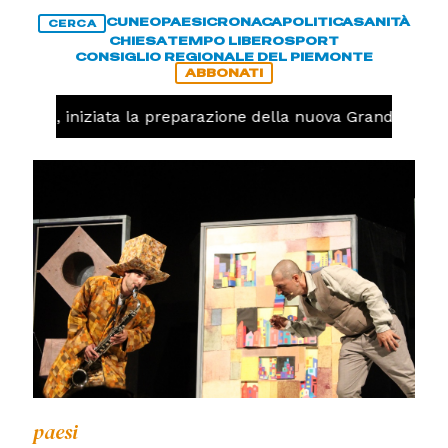
CUNEO
PAESI
CRONACA
POLITICA
SANITÀ
CERCA
CHIESA
TEMPO LIBERO
SPORT
CONSIGLIO REGIONALE DEL PIEMONTE
ABBONATI
lavolo, iniziata la preparazione della nuova Granda Volle
paesi