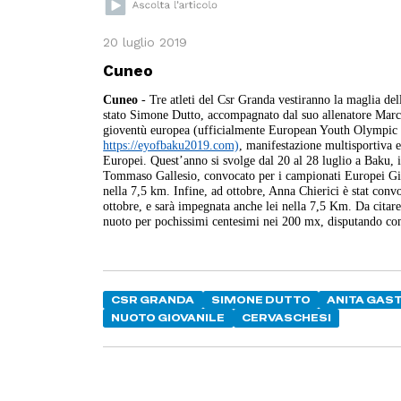
20 luglio 2019
Cuneo
Cuneo
- Tre atleti del Csr Granda vestiranno la maglia dell
stato Simone Dutto, accompagnato dal suo allenatore Marco 
gioventù europea (ufficialmente European Youth Olympic 
https://eyofbaku2019.com)
,
manifestazione multisportiva e
Europei. Quest’anno si svolge dal 20 al 28 luglio a Baku, 
Tommaso Gallesio, convocato per i campionati Europei Gi
nella 7,5 km. Infine, ad ottobre, Anna Chierici è stat c
ottobre, e sarà impegnata anche lei nella 7,5 Km. Da citar
nuoto per pochissimi centesimi nei 200 mx, disputando com
CSR GRANDA
SIMONE DUTTO
ANITA GAS
NUOTO GIOVANILE
CERVASCHESI