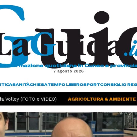
L'informazione quotidiana in Cuneo e provinci
7 agosto 2026
ITICA
SANITÀ
CHIESA
TEMPO LIBERO
SPORT
CONSIGLIO RE
 Volley (FOTO e VIDEO)
AGRICOLTURA & AMBIENTE -