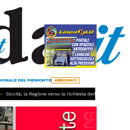
a
ACCEDI
ABBONATI
GIONALE DEL PIEMONTE
ABBONATI
Siccità, la Regione verso la richiesta dello stato di calami