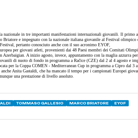
a nazionale in tre importanti manifestazioni internazionali giovanili. Il primo a
Briatore e impegnato con la nazionale italiana giovanile al Festival olimpico 
Festival, pertanto conosciuto anche con il suo acronimo EYOF,
uropea per giovani atleti, provenienti dai 48 Paesi membri dei Comitati Olimpi
in Azerbaigian. A inizio agosto, invece, appuntamento con la maglia azzurra pe
ovanili di nuoto di fondo in programma a Račice (CZE) dal 2 al 4 agosto e im
onvocata per la Coppa COMEN - Mediterranean Cup in programma a Cipro dal 3 a
e anche Anita Gastaldi, che ha mancato il tempo per i campionati Europei giovan
unque una prestazione di livello assoluto.
TALDI
TOMMASO GALLESIO
MARCO BRIATORE
EYOF