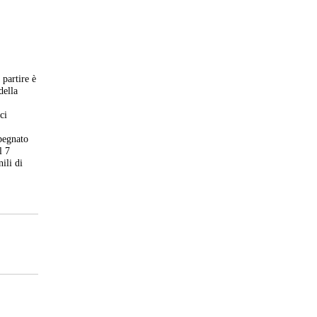
 partire è
della
ci
r
pegnato
l 7
ili di