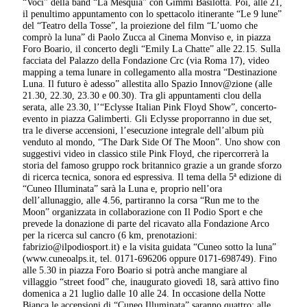
“Voci” della band “La Mesquia” con Gimmi Basilotta. Poi, alle 21,
il penultimo appuntamento con lo spettacolo itinerante “Le 9 lune”
del “Teatro della Tosse”, la proiezione del film “L’uomo che
comprò la luna” di Paolo Zucca al Cinema Monviso e, in piazza
Foro Boario, il concerto degli “Emily La Chatte” alle 22.15. Sulla
facciata del Palazzo della Fondazione Crc (via Roma 17), video
mapping a tema lunare in collegamento alla mostra “Destinazione
Luna. Il futuro è adesso” allestita allo Spazio Innov@zione (alle
21.30, 22.30, 23.30 e 00.30). Tra gli appuntamenti clou della
serata, alle 23.30, l’“Eclysse Italian Pink Floyd Show”, concerto-
evento in piazza Galimberti. Gli Eclysse proporranno in due set,
tra le diverse accensioni, l’esecuzione integrale dell’album più
venduto al mondo, “The Dark Side Of The Moon”. Uno show con
suggestivi video in classico stile Pink Floyd, che ripercorrerà la
storia del famoso gruppo rock britannico grazie a un grande sforzo
di ricerca tecnica, sonora ed espressiva. Il tema della 5ª edizione di
“Cuneo Illuminata” sarà la Luna e, proprio nell’ora
dell’allunaggio, alle 4.56, partiranno la corsa “Run me to the
Moon” organizzata in collaborazione con Il Podio Sport e che
prevede la donazione di parte del ricavato alla Fondazione Arco
per la ricerca sul cancro (6 km, prenotazioni:
fabrizio@ilpodiosport.it) e la visita guidata “Cuneo sotto la luna”
(www.cuneoalps.it, tel. 0171-696206 oppure 0171-698749). Fino
alle 5.30 in piazza Foro Boario si potrà anche mangiare al
villaggio “street food” che, inaugurato giovedì 18, sarà attivo fino
domenica a 21 luglio dalle 10 alle 24. In occasione della Notte
Bianca le accensioni di “Cuneo Illuminata” saranno quattro: alle