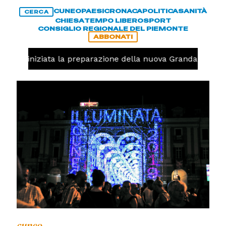
CUNEO
PAESI
CRONACA
POLITICA
SANITÀ
CERCA
CHIESA
TEMPO LIBERO
SPORT
CONSIGLIO REGIONALE DEL PIEMONTE
ABBONATI
avolo, iniziata la preparazione della nuova Granda Volley 
cuneo