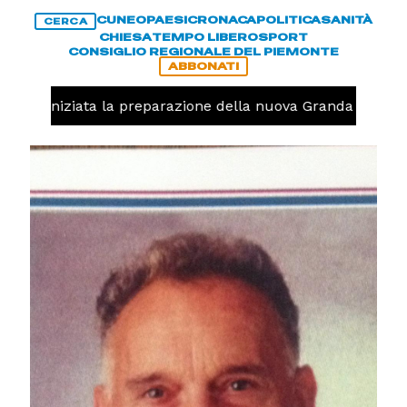
CUNEO
PAESI
CRONACA
POLITICA
SANITÀ
CERCA
CHIESA
TEMPO LIBERO
SPORT
CONSIGLIO REGIONALE DEL PIEMONTE
ABBONATI
volo, iniziata la preparazione della nuova Granda Volley (