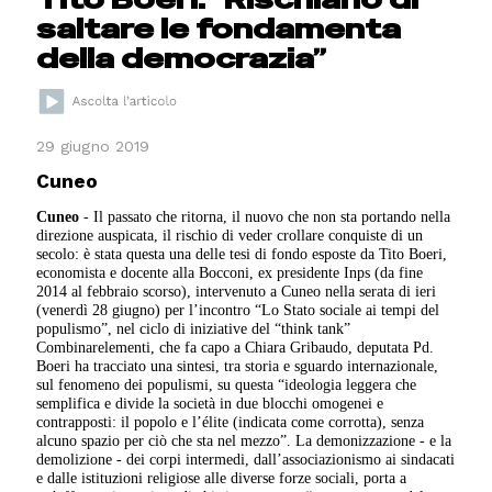
saltare le fondamenta
della democrazia”
29 giugno 2019
Cuneo
Cuneo
- Il passato che ritorna, il nuovo che non sta portando nella
direzione auspicata, il rischio di veder crollare conquiste di un
secolo: è stata questa una delle tesi di fondo esposte da Tito Boeri,
economista e docente alla Bocconi, ex presidente Inps (da fine
2014 al febbraio scorso), intervenuto a Cuneo nella serata di ieri
(venerdì 28 giugno) per l’incontro “Lo Stato sociale ai tempi del
populismo”, nel ciclo di iniziative del “think tank”
Combinarelementi, che fa capo a Chiara Gribaudo, deputata Pd.
Boeri ha tracciato una sintesi, tra storia e sguardo internazionale,
sul fenomeno dei populismi, su questa “ideologia leggera che
semplifica e divide la società in due blocchi omogenei e
contrapposti: il popolo e l’élite (indicata come corrotta), senza
alcuno spazio per ciò che sta nel mezzo”. La demonizzazione - e la
demolizione - dei corpi intermedi, dall’associazionismo ai sindacati
e dalle istituzioni religiose alle diverse forze sociali, porta a