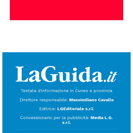
Testata d'informazione in Cuneo e provincia
Direttore responsabile:
Massimiliano Cavallo
Editrice:
LGEditoriale s.r.l.
Concessionario per la pubblicità:
Media L.G.
s.r.l.