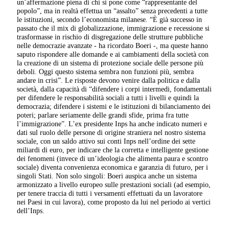
un’affermazione piena di chi si pone come “rappresentante del
popolo”, ma in realtà effettua un “assalto” senza precedenti a tutte
le istituzioni, secondo l’economista milanese. “È già successo in
passato che il mix di globalizzazione, immigrazione e recessione si
trasformasse in rischio di disgregazione delle strutture pubbliche
nelle democrazie avanzate - ha ricordato Boeri -, ma queste hanno
saputo rispondere alle domande e ai cambiamenti della società con
la creazione di un sistema di protezione sociale delle persone più
deboli. Oggi questo sistema sembra non funzioni più, sembra
andare in crisi”. Le risposte devono venire dalla politica e dalla
società, dalla capacità di “difendere i corpi intermedi, fondamentali
per difendere le responsabilità sociali a tutti i livelli e quindi la
democrazia; difendere i sistemi e le istituzioni di bilanciamento dei
poteri; parlare seriamente delle grandi sfide, prima fra tutte
l’immigrazione”. L’ex presidente Inps ha anche indicato numeri e
dati sul ruolo delle persone di origine straniera nel nostro sistema
sociale, con un saldo attivo sui conti Inps nell’ordine dei sette
miliardi di euro, per indicare che la corretta e intelligente gestione
dei fenomeni (invece di un’ideologia che alimenta paura e scontro
sociale) diventa convenienza economica e garanzia di futuro, per i
singoli Stati. Non solo singoli: Boeri auspica anche un sistema
armonizzato a livello europeo sulle prestazioni sociali (ad esempio,
per tenere traccia di tutti i versamenti effettuati da un lavoratore
nei Paesi in cui lavora), come proposto da lui nel periodo ai vertici
dell’Inps.