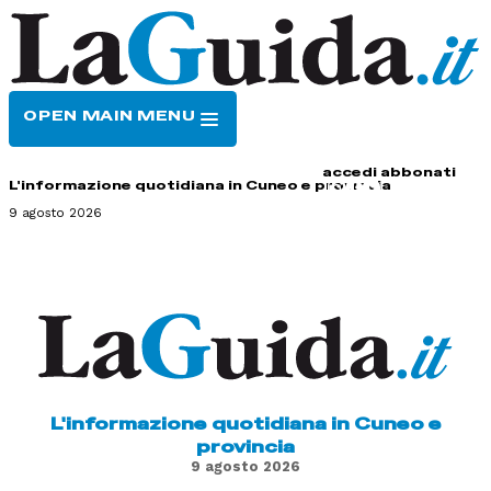
OPEN MAIN MENU
HOME
CONTATTI
accedi
abbonati
L'informazione quotidiana in Cuneo e provincia
9 agosto 2026
L'informazione quotidiana in Cuneo e
provincia
9 agosto 2026