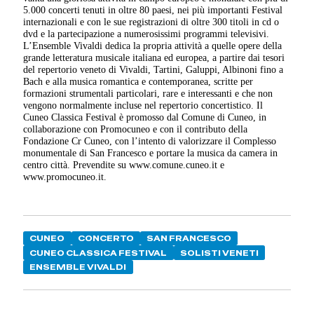
5.000 concerti tenuti in oltre 80 paesi, nei più importanti Festival
internazionali e con le sue registrazioni di oltre 300 titoli in cd o
dvd e la partecipazione a numerosissimi programmi televisivi.
L’Ensemble Vivaldi dedica la propria attività a quelle opere della
grande letteratura musicale italiana ed europea, a partire dai tesori
del repertorio veneto di Vivaldi, Tartini, Galuppi, Albinoni fino a
Bach e alla musica romantica e contemporanea, scritte per
formazioni strumentali particolari, rare e interessanti e che non
vengono normalmente incluse nel repertorio concertistico. Il
Cuneo Classica Festival è promosso dal Comune di Cuneo, in
collaborazione con Promocuneo e con il contributo della
Fondazione Cr Cuneo, con l’intento di valorizzare il Complesso
monumentale di San Francesco e portare la musica da camera in
centro città. Prevendite su www.comune.cuneo.it e
www.promocuneo.it.
CUNEO
CONCERTO
SAN FRANCESCO
CUNEO CLASSICA FESTIVAL
SOLISTI VENETI
ENSEMBLE VIVALDI