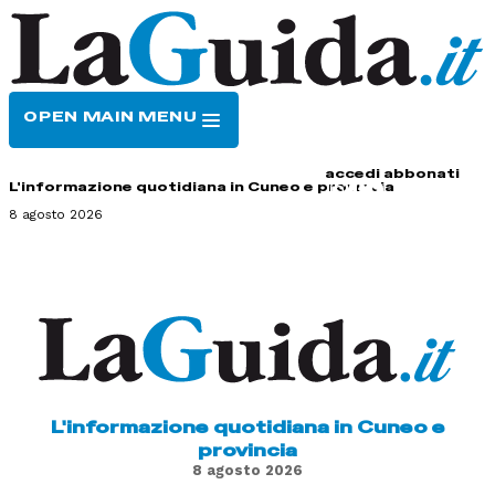
OPEN MAIN MENU
HOME
CONTATTI
accedi
abbonati
L'informazione quotidiana in Cuneo e provincia
8 agosto 2026
L'informazione quotidiana in Cuneo e
provincia
8 agosto 2026