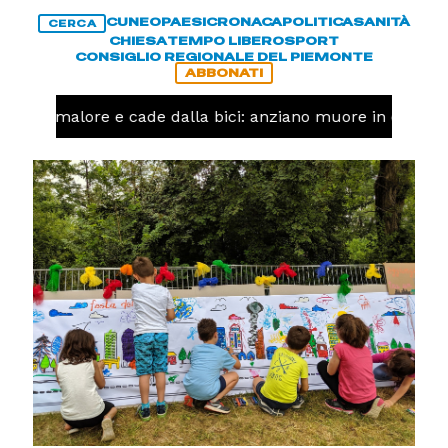
CUNEO
PAESI
CRONACA
POLITICA
SANITÀ
CERCA
CHIESA
TEMPO LIBERO
SPORT
CONSIGLIO REGIONALE DEL PIEMONTE
ABBONATI
a un malore e cade dalla bici: anziano muore in corso N