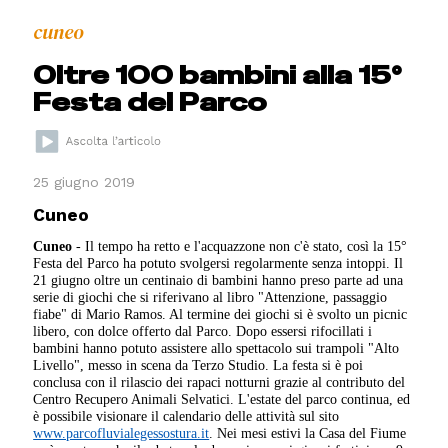
cuneo
Oltre 100 bambini alla 15°
Festa del Parco
25 giugno 2019
Cuneo
Cuneo
- Il tempo ha retto e l'acquazzone non c'è stato, così la 15°
Festa del Parco ha potuto svolgersi regolarmente senza intoppi. Il
21 giugno oltre un centinaio di bambini hanno preso parte ad una
serie di giochi che si riferivano al libro "Attenzione, passaggio
fiabe" di Mario Ramos. Al termine dei giochi si è svolto un picnic
libero, con dolce offerto dal Parco. Dopo essersi rifocillati i
bambini hanno potuto assistere allo spettacolo sui trampoli "Alto
Livello", messo in scena da Terzo Studio. La festa si è poi
conclusa con il rilascio dei rapaci notturni grazie al contributo del
Centro Recupero Animali Selvatici. L'estate del parco continua, ed
è possibile visionare il calendario delle attività sul sito
www.parcofluvialegessostura.it
. Nei mesi estivi la Casa del Fiume