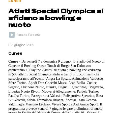
cuneo
Atleti Special Olympics si
sfidano a bowling e
nuoto
07 giugno 2019
Cuneo
Cuneo
-
Da venerdì 7 a domenica 9 giugno, lo Stadio del Nuoto di
Cuneo e il Bowling Queen Touch di Borgo San Dalmazzo
ospiteranno i “Play the Games” di nuoto e bowling che vedranno
in 500 atleti Special Olympics sfidarsi tra loro.
Ecco i team che
parteciperanno all’evento: Angsa La Spezia, Animazione Valdocco-
Sfere Torino, Apodi Don Gnocchi Massa, Asad Biella, Codice
Segreto, Derthona Nuoto, Eunike, Filgud, I Quadrifogli Vigevano,
Libertas Nuoto Rivoli, Muoversi Allegramente, Paideia Torino,
Pandha Torino, Passeportout Valsesia, Polisportiva Spezzina, Rosa
Blu Vercelli, Silvia Tremolada Brianza, Special Team Genova,
Valdimagra Messuno Escluso, Vivere Sport e Asd Amico Sport. Il
programma prevede venerdì 7 giugno le gare preliminari di nuoto
presso lo Stadio del Nuoto di Cuneo, dalle 14 alle 19.
Sabato 8