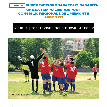
CUNEO
PAESI
CRONACA
POLITICA
SANITÀ
CERCA
CHIESA
TEMPO LIBERO
SPORT
CONSIGLIO REGIONALE DEL PIEMONTE
ABBONATI
olo, iniziata la preparazione della nuova Granda Volley (