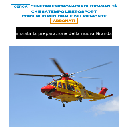
CUNEO
PAESI
CRONACA
POLITICA
SANITÀ
CERCA
CHIESA
TEMPO LIBERO
SPORT
CONSIGLIO REGIONALE DEL PIEMONTE
ABBONATI
avolo, iniziata la preparazione della nuova Granda Volley 