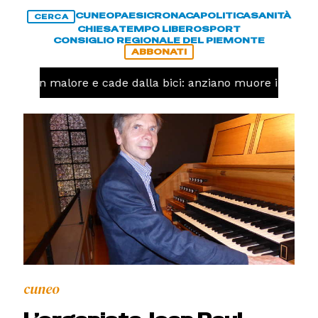
CUNEO
PAESI
CRONACA
POLITICA
SANITÀ
CERCA
CHIESA
TEMPO LIBERO
SPORT
CONSIGLIO REGIONALE DEL PIEMONTE
ABBONATI
Ha un malore e cade dalla bici: anziano muore in corso
cuneo