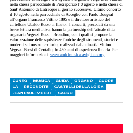
nella chiesa parrocchiale di Pietraporzio l’8 agosto e nella chiesa di
Sant’Antonino di Entracque il giorno successivo. Ultimo concerto
il 10 agosto nella parrocchiale di Acceglio con Paolo Bougeat
all’organo Francesco Vittino 1895 e il direttore artistico del
cartellone Ubaldo Rosso al flauto.
I concerti, preceduti da una
breve lettura meditativa, hanno la partnership dell’attuale ditta
organaria Vegezzi Bossi - Brondino, con i quali si propone la
valorizzazione delle squisitezze foniche degli strumenti, storici e
moderni sul nostro territorio, realizzati dalla dinastia Vittino-
Vegezzi-Bossi di Centallo, in 450 anni di esperienza liutaria. Per
maggiori informazioni:
www.amicimusicasavigliano.org
.
CUNEO
MUSICA
GUIDA
ORGANO
CUORE
LA
RECONDITE
CASTELLI DELLA LOIRA
JEAN PAUL IMBERT
SACRO