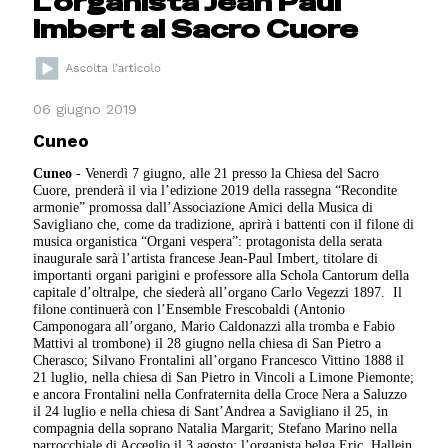
L’organista Jean Paul
Imbert al Sacro Cuore
06 giugno 2019
Cuneo
Cuneo
- Venerdì 7 giugno, alle 21 presso la Chiesa del Sacro
Cuore, prenderà il via l’edizione 2019 della rassegna “Recondite
armonie” promossa dall’Associazione Amici della Musica di
Savigliano che, come da tradizione, aprirà i battenti con il filone di
musica organistica “Organi vespera”: protagonista della serata
inaugurale sarà l’artista francese Jean-Paul Imbert, titolare di
importanti organi parigini e professore alla Schola Cantorum della
capitale d’oltralpe, che siederà all’organo Carlo Vegezzi 1897.
Il
filone continuerà con l’Ensemble Frescobaldi (Antonio
Camponogara all’organo, Mario Caldonazzi alla tromba e Fabio
Mattivi al trombone) il 28 giugno nella chiesa di San Pietro a
Cherasco; Silvano Frontalini all’organo Francesco Vittino 1888 il
21 luglio, nella chiesa di San Pietro in Vincoli a Limone Piemonte;
e ancora Frontalini nella Confraternita della Croce Nera a Saluzzo
il 24 luglio e nella chiesa di Sant’Andrea a Savigliano il 25, in
compagnia della soprano Natalia Margarit; Stefano Marino nella
parrocchiale di Acceglio il 3 agosto; l’organista belga Eric
Hallein