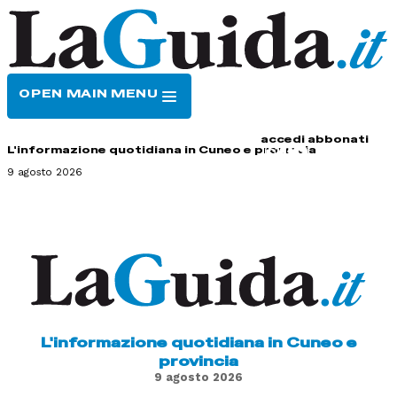
OPEN MAIN MENU
HOME
CONTATTI
accedi
abbonati
L'informazione quotidiana in Cuneo e provincia
9 agosto 2026
L'informazione quotidiana in Cuneo e
provincia
9 agosto 2026