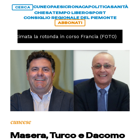
CUNEO
PAESI
CRONACA
POLITICA
SANITÀ
CERCA
CHIESA
TEMPO LIBERO
SPORT
CONSIGLIO REGIONALE DEL PIEMONTE
ABBONATI
o, ultimata la rotonda in corso Francia (FOTO)
CRON
cuneese
Masera, Turco e Dacomo