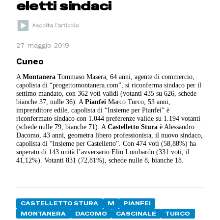
eletti sindaci
27 maggio 2019
Cuneo
A
Montanera
Tommaso Masera, 64 anni, agente di commercio,
capolista di “progettomontanera.com”, si riconferma sindaco per il
settimo mandato, con 362 voti validi (votanti 435 su 626, schede
bianche 37, nulle 36). A
Pianfei
Marco Turco, 53 anni,
imprenditore edile, capolista di “Insieme per Pianfei” è
riconfermato sindaco con 1.044 preferenze valide su 1.194 votanti
(schede nulle 79, bianche 71). A
Castelletto Stura
è Alessandro
Dacomo, 43 anni, geometra libero professionista, il nuovo sindaco,
capolista di “Insieme per Castelletto”. Con 474 voti (58,88%) ha
superato di 143 unità l’avversario Elio Lombardo (331 voti, il
41,12%). Votanti 831 (72,81%), schede nulle 8, bianche 18.
CASTELLETTO STURA
M
PIANFEI
MONTANERA
DACOMO
CASCINALE
TURCO