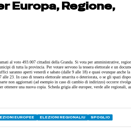
er Europa, Regione,
ti al voto 493.007 cittadini della Granda. Si vota per amministrative, region
unicipi di tutta la provincia. Per votare servono la tessera elettorale e un docu
li uffici saranno aperti venerdì e sabato (dalle 9 alle 18) e quasi ovunque anche la
alle 23. In caso di tessera elettorale smarrita o deteriorata, o se gli spazi dispo
e parte non aggiornati (ad esempio in caso di cambio di indirizzo) occorre rivolge
r ottenere una nuova copia. Scheda grigia alle europee, verde alle regionali, a
EZIONI EUROPEE
ELEZIONI REGIONALIU
SPOGLIO