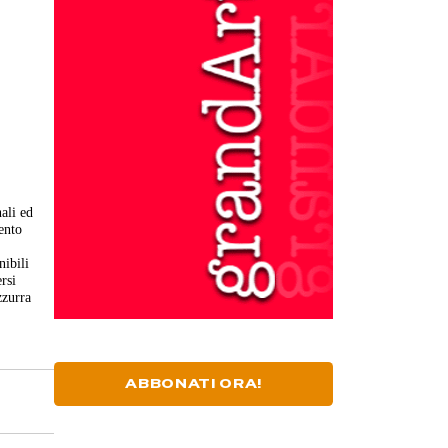
ali ed
mento
nibili
rsi
zzurra
ABBONATI ORA!