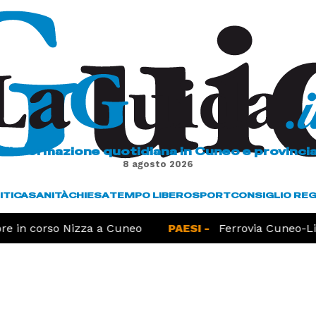
L'informazione quotidiana in Cuneo e provinci
8 agosto 2026
ITICA
SANITÀ
CHIESA
TEMPO LIBERO
SPORT
CONSIGLIO RE
e in corso Nizza a Cuneo
PAESI -
Ferrovia Cuneo-Lim