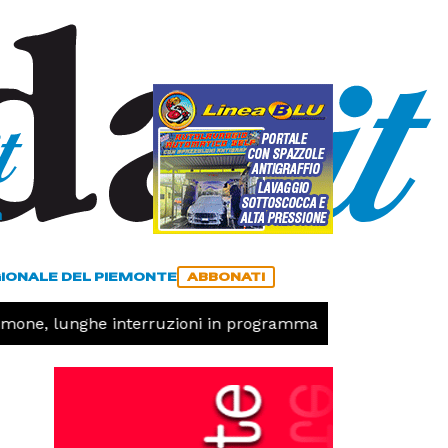
a
ACCEDI
ABBONATI
GIONALE DEL PIEMONTE
ABBONATI
one, lunghe interruzioni in programma
CRONACA -