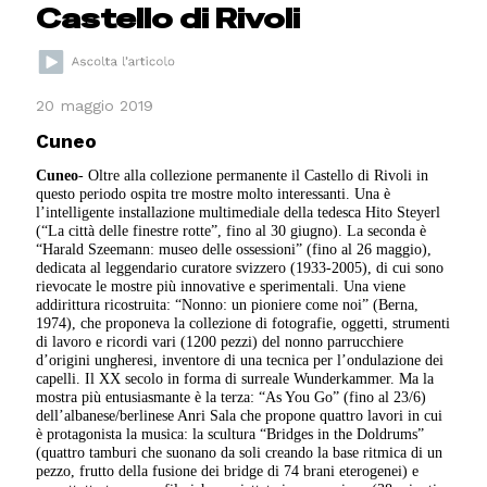
Castello di Rivoli
20 maggio 2019
Cuneo
Cuneo
- Oltre alla collezione permanente il Castello di Rivoli in
questo periodo ospita tre mostre molto interessanti. Una è
l’intelligente installazione multimediale della tedesca Hito Steyerl
(“La città delle finestre rotte”, fino al 30 giugno). La seconda è
“Harald Szeemann: museo delle ossessioni” (fino al 26 maggio),
dedicata al leggendario curatore svizzero (1933-2005), di cui sono
rievocate le mostre più innovative e sperimentali. Una viene
addirittura ricostruita: “Nonno: un pioniere come noi” (Berna,
1974), che proponeva la collezione di fotografie, oggetti, strumenti
di lavoro e ricordi vari (1200 pezzi) del nonno parrucchiere
d’origini ungheresi, inventore di una tecnica per l’ondulazione dei
capelli. Il XX secolo in forma di surreale Wunderkammer. Ma la
mostra più entusiasmante è la terza: “As You Go” (fino al 23/6)
dell’albanese/berlinese Anri Sala che propone quattro lavori in cui
è protagonista la musica: la scultura “Bridges in the Doldrums”
(quattro tamburi che suonano da soli creando la base ritmica di un
pezzo, frutto della fusione dei bridge di 74 brani eterogenei) e