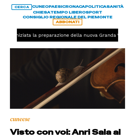
CUNEO
PAESI
CRONACA
POLITICA
SANITÀ
CERCA
CHIESA
TEMPO LIBERO
SPORT
CONSIGLIO REGIONALE DEL PIEMONTE
ABBONATI
volo, iniziata la preparazione della nuova Granda Volley (
cuneese
Visto con voi: Anri Sala al