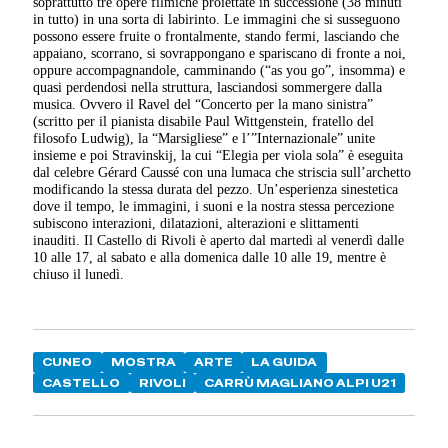
soprattutto tre opere filmiche proiettate in successione (38 minuti
in tutto) in una sorta di labirinto. Le immagini che si susseguono
possono essere fruite o frontalmente, stando fermi, lasciando che
appaiano, scorrano, si sovrappongano e spariscano di fronte a noi,
oppure accompagnandole, camminando (“as you go”, insomma) e
quasi perdendosi nella struttura, lasciandosi sommergere dalla
musica. Ovvero il Ravel del “Concerto per la mano sinistra”
(scritto per il pianista disabile Paul Wittgenstein, fratello del
filosofo Ludwig), la “Marsigliese” e l’”Internazionale” unite
insieme e poi Stravinskij, la cui “Elegia per viola sola” è eseguita
dal celebre Gérard Caussé con una lumaca che striscia sull’archetto
modificando la stessa durata del pezzo. Un’esperienza sinestetica
dove il tempo, le immagini, i suoni e la nostra stessa percezione
subiscono interazioni, dilatazioni, alterazioni e slittamenti
inauditi. Il Castello di Rivoli è aperto dal martedì al venerdì dalle
10 alle 17, al sabato e alla domenica dalle 10 alle 19, mentre è
chiuso il lunedì.
CUNEO
MOSTRA
ARTE
LA GUIDA
CASTELLO
RIVOLI
CARRÙ MAGLIANO ALPI U21