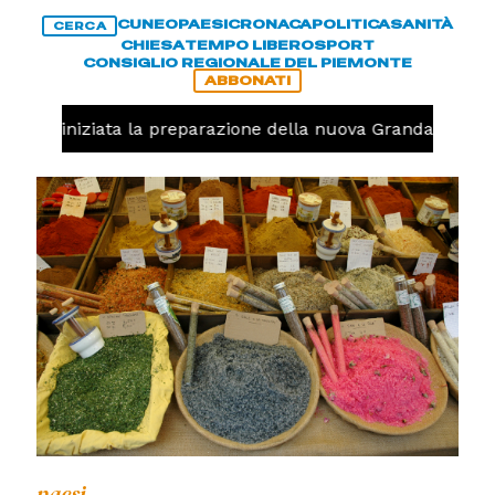
CUNEO
PAESI
CRONACA
POLITICA
SANITÀ
CERCA
CHIESA
TEMPO LIBERO
SPORT
CONSIGLIO REGIONALE DEL PIEMONTE
ABBONATI
avolo, iniziata la preparazione della nuova Granda Volley 
paesi