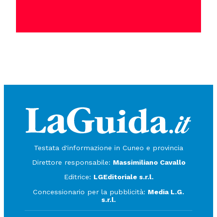
Testata d'informazione in Cuneo e provincia
Direttore responsabile:
Massimiliano Cavallo
Editrice:
LGEditoriale s.r.l.
Concessionario per la pubblicità:
Media L.G.
s.r.l.