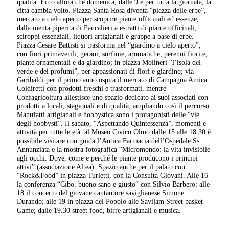
qualità. Ecco allora che domenica, dalle 9 e per tutta la giornata, la
città cambia volto. Piazza Santa Rosa diventa “piazza delle erbe”,
mercato a cielo aperto per scoprire piante officinali ed essenze,
dalla menta piperita di Pancalieri a estratti di piante officinali,
sciroppi essenziali, liquori artigianali e grappe a base di erbe.
Piazza Cesare Battisti si trasforma nel “giardino a cielo aperto”,
con fiori primaverili, gerani, surfinie, aromatiche, perenni fiorite,
piante ornamentali e da giardino; in piazza Molineri “l’isola del
verde e dei profumi”, per appassionati di fiori e giardino; via
Garibaldi per il primo anno ospita il mercato di Campagna Amica
Coldiretti con prodotti freschi e trasformati, mentre
Confagricoltura allestisce uno spazio dedicato ai suoi associati con
prodotti a locali, stagionali e di qualità, ampliando così il percorso.
Manufatti artigianali e hobbystica sono i protagonisti delle “vie
degli hobbysti”. Il sabato, “Aspettando Quintessenza”, momenti e
attività per tutte le età: al Museo Civico Olmo dalle 15 alle 18.30 è
possibile visitare con guida l’Antica Farmacia dell’Ospedale Ss.
Annunziata e la mostra fotografica “Micromondo: la vita invisibile
agli occhi. Dove, come e perché le piante producono i principi
attivi” (associazione Altea). Spazio anche per il palato con
“Rock&Food” in piazza Turletti, con la Consulta Giovani. Alle 16
la conferenza “Cibo, buono sano e giusto” con Silvio Barbero; alle
18 il concerto del giovane cantautore saviglianese Simone
Durando; alle 19 in piazza del Popolo alle Savijam Street basket
Game; dalle 19.30 street food, birre artigianali e musica.