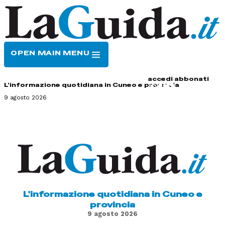
OPEN MAIN MENU
HOME
CONTATTI
accedi
abbonati
L'informazione quotidiana in Cuneo e provincia
9 agosto 2026
L'informazione quotidiana in Cuneo e
provincia
9 agosto 2026