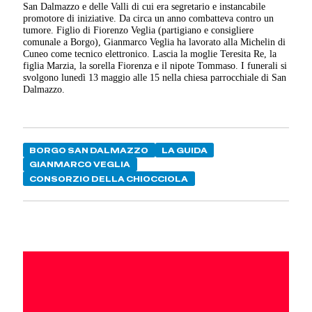
San Dalmazzo e delle Valli di cui era segretario e instancabile
promotore di iniziative. Da circa un anno combatteva contro un
tumore. F
iglio di Fiorenzo Veglia (partigiano e consigliere
comunale a Borgo), Gianmarco Veglia ha lavorato alla Michelin di
Cuneo come tecnico elettronico. Lascia la moglie Teresita Re, la
figlia Marzia, la sorella Fiorenza e il nipote Tommaso. I funerali si
svolgono lunedì 13 maggio alle 15 nella chiesa parrocchiale di San
Dalmazzo.
BORGO SAN DALMAZZO
LA GUIDA
GIANMARCO VEGLIA
CONSORZIO DELLA CHIOCCIOLA