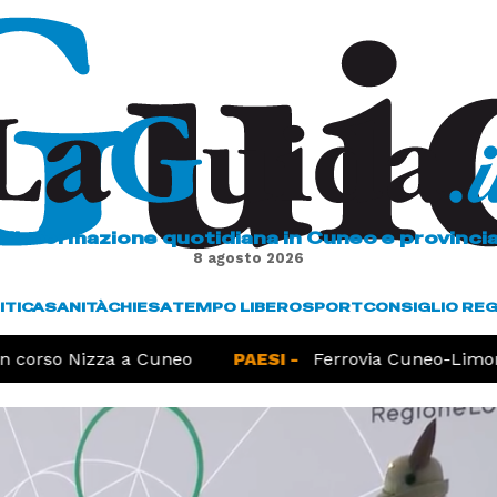
L'informazione quotidiana in Cuneo e provinci
8 agosto 2026
ITICA
SANITÀ
CHIESA
TEMPO LIBERO
SPORT
CONSIGLIO RE
 corso Nizza a Cuneo
PAESI -
Ferrovia Cuneo-Limone,