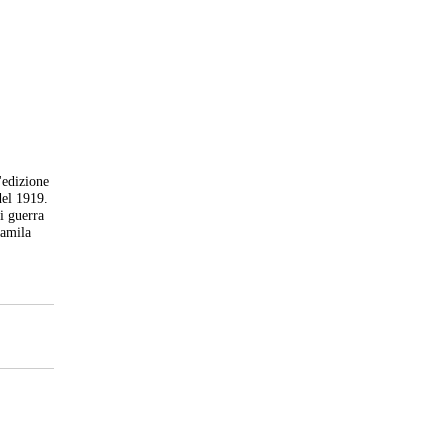
'edizione
del 1919.
di guerra
tamila