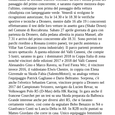
passaggio del primo concorrente, e saranno riaperte mezzora dopo
l'ultimo, comunque non prima del passaggio della vettura
chiudipista con lampeggiante verde. Venerdì si svolgono le
ricognizioni autorizzate, fra le 14.30 e le 18.30 le verifiche
sportive e tecniche a Dronero, mentre dalle 16 alle 19 i concorrenti
effettueranno il test delle loro vetture in assetto gara (Shake Down)
nel Comune di Roccabruna. Sabato 27 aprile giornata di gara con
partenza da Dronero, dalla pedana allestita in piazza Manuel, alle
7.31 e arrivo del primo concorrente alle 18.31. Sono previsti tre
parchi riordino a Rossana (centro paese), tre parchi assistenza a
Villar San Costanzo (zona industriale). Il parco partenti promette
sicuro spettacolo. A questa edizione del Valli Cuneesi, che compie
5 lustri, saranno in gara: i dominatori 2018 in Coppa Italia di zona
nonché vincitori delle edizioni 2017 e 2018 del Valli Cuneesi
Alessandro Gino e Marco Ravera, su Ford Fiesta Wrc; il vincitore
invece 2016, il valdostano Elwis Chentre, in coppia con Elena
Giovenale su Skoda Fabia (SalentoMotori); su analoga vettura
l'equipaggio Patrick Gagliasso e Dario Beltramo. Sorpresa, c'è
anche l'elvetico Sebastien Carron, vincitore proprio a Dronero nel
2017 del Campionato Svizzero, navigato da Lucien Revaz, su
Volkswagen Polo R5 (D-Max) della HK Racing. In gara anche il
francese Courchet per un test su una Skoda preparata da Balbosca.
Grande interesse anche per diversi altri R5, che si faranno
certamente valere, così come da segnalare Bobo Benazzo in N4 o
Gianfranco Conti su Lancia Delta in A8. In R2B occhi puntati su
Matteo Giordano che corre in casa. Unico equipaggio femminile