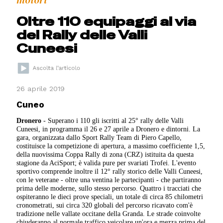
motori
Oltre 110 equipaggi al via
del Rally delle Valli
Cuneesi
26 aprile 2019
Cuneo
Dronero
- Superano i 110 gli iscritti al 25° rally delle Valli
Cuneesi, in programma il 26 e 27 aprile a Dronero e dintorni. La
gara, organizzata dallo Sport Rally Team di Piero Capello,
costituisce la competizione di apertura, a massimo coefficiente 1,5,
della nuovissima Coppa Rally di zona (CRZ) istituita da questa
stagione da AciSport; è valida pure per svariati Trofei. L'evento
sportivo comprende inoltre il 12° rally storico delle Valli Cuneesi,
con le veterane - oltre una ventina le partecipanti - che partiranno
prima delle moderne, sullo stesso percorso. Quattro i tracciati che
ospiteranno le dieci prove speciali, un totale di circa 85 chilometri
cronometrati, sui circa 320 globali del percorso ricavato com'è
tradizione nelle vallate occitane della Granda. Le strade coinvolte
chiuderanno al normale traffico veicolare un'ora e mezza prima del