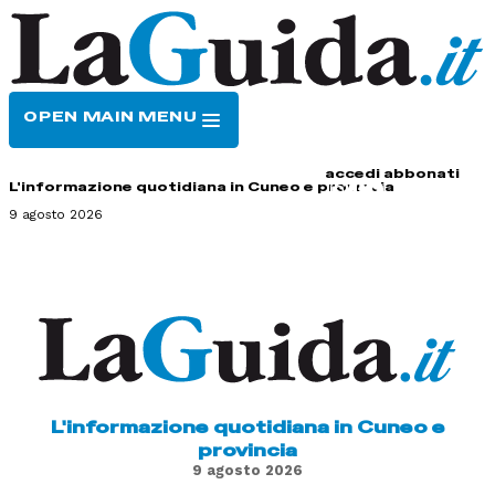
OPEN MAIN MENU
HOME
CONTATTI
accedi
abbonati
L'informazione quotidiana in Cuneo e provincia
9 agosto 2026
L'informazione quotidiana in Cuneo e
provincia
9 agosto 2026