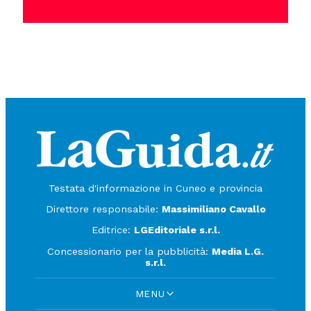
Testata d'informazione in Cuneo e provincia
Direttore responsabile:
Massimiliano Cavallo
Editrice:
LGEditoriale s.r.l.
Concessionario per la pubblicità:
Media L.G.
s.r.l.
MENU