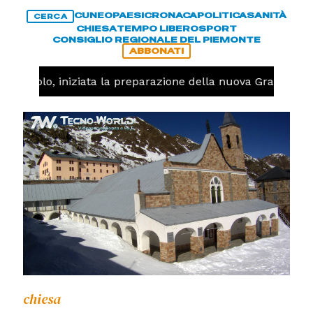
CUNEO
PAESI
CRONACA
POLITICA
SANITÀ
CERCA
CHIESA
TEMPO LIBERO
SPORT
CONSIGLIO REGIONALE DEL PIEMONTE
ABBONATI
Pallavolo, iniziata la preparazione della nuova Granda Vol
chiesa