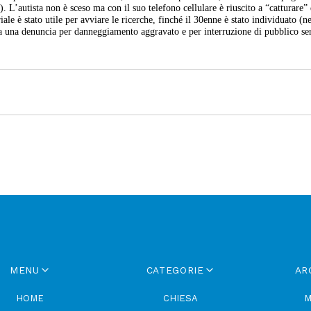
 L’autista non è sceso ma con il suo telefono cellulare è riuscito a “catturare”
ale è stato utile per avviare le ricerche, finché il 30enne è stato individuato (n
ata una denuncia per danneggiamento aggravato e per interruzione di pubblico se
MENU
CATEGORIE
AR
HOME
CHIESA
M