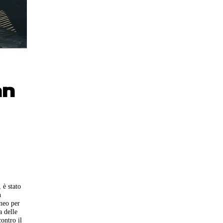
an
 è stato
n
uneo per
a delle
contro il