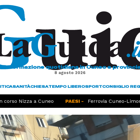
L'informazione quotidiana in Cuneo e provinci
8 agosto 2026
ITICA
SANITÀ
CHIESA
TEMPO LIBERO
SPORT
CONSIGLIO RE
corso Nizza a Cuneo
PAESI -
Ferrovia Cuneo-Limone, 