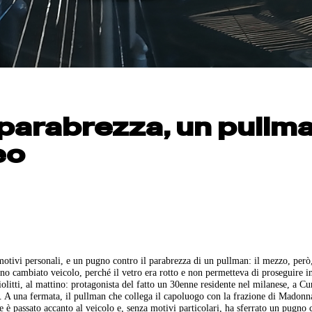
 parabrezza, un pullm
eo
otivi personali, e un pugno contro il parabrezza di un pullman: il mezzo, però,
anno cambiato veicolo, perché il vetro era rotto e non permetteva di proseguire i
iolitti, al mattino: protagonista del fatto un 30enne residente nel milanese, a C
ti. A una fermata, il pullman che collega il capoluogo con la frazione di Madonn
e è passato accanto al veicolo e, senza motivi particolari, ha sferrato un pugno 