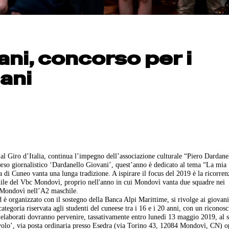
ani, concorso per i
ani
al Giro d’Italia, continua l’impegno dell’associazione culturale “Piero Dardane
corso giornalistico ‘Dardanello Giovani’, quest’anno è dedicato al tema “La mia
a di Cuneo vanta una lunga tradizione. A ispirare il focus del 2019 è la ricorren
hile del Vbc Mondovì, proprio nell'anno in cui Mondovì vanta due squadre nei
 Mondovì nell’A2 maschile.
 è organizzato con il sostegno della Banca Alpi Marittime, si rivolge ai giovani 
 categoria riservata agli studenti del cuneese tra i 16 e i 20 anni, con un riconos
li elaborati dovranno pervenire, tassativamente entro lunedì 13 maggio 2019, al 
volo’, via posta ordinaria presso Esedra (via Torino 43, 12084 Mondovì, CN) o