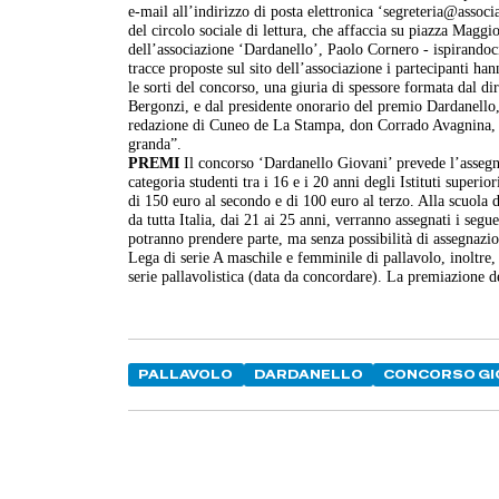
e-mail all’indirizzo di posta elettronica ‘segreteria@assoc
del circolo sociale di lettura, che affaccia su piazza Maggi
dell’associazione ‘Dardanello’, Paolo Cornero - ispirandoc
tracce proposte sul sito dell’associazione i partecipanti ha
le sorti del concorso, una giuria di spessore formata dal di
Bergonzi, e dal presidente onorario del premio Dardanello,
redazione di Cuneo de La Stampa, don Corrado Avagnina, d
granda”.
PREMI
Il concorso ‘Dardanello Giovani’ prevede l’assegnaz
categoria studenti tra i 16 e i 20 anni degli Istituti super
di 150 euro al secondo e di 100 euro al terzo. Alla scuola 
da tutta Italia, dai 21 ai 25 anni, verranno assegnati i seg
potranno prendere parte, ma senza possibilità di assegnazio
Lega di serie A maschile e femminile di pallavolo, inoltre, 
serie pallavolistica (data da concordare). La premiazione
PALLAVOLO
DARDANELLO
CONCORSO GI