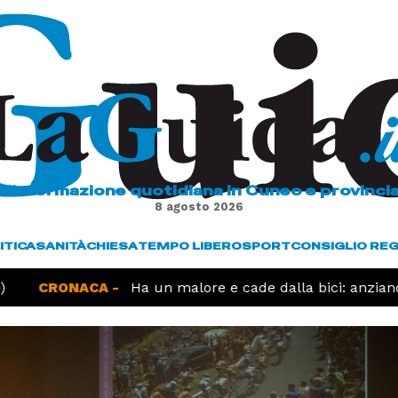
L'informazione quotidiana in Cuneo e provinci
8 agosto 2026
ITICA
SANITÀ
CHIESA
TEMPO LIBERO
SPORT
CONSIGLIO RE
CRONACA -
Ha un malore e cade dalla bici: anziano 