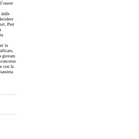
 d’onore
 dalle
decidere
ort, Pier
a
ia
er la
sificato,
a giovani
l concorso
e con la
 massima