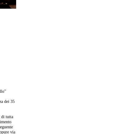
llo”
za dei 35
di tutta
cimento
seguente
ppure via