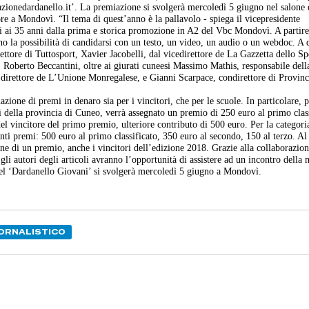
iazionedardanello.it’. La premiazione si svolgerà mercoledì 5 giugno nel salone
ore a Mondovì. “Il tema di quest’anno è la pallavolo - spiega il vicepresidente
i ai 35 anni dalla prima e storica promozione in A2 del Vbc Mondovì. A partire
nno la possibilità di candidarsi con un testo, un video, un audio o un webdoc. A 
rettore di Tuttosport, Xavier Jacobelli, dal vicedirettore de La Gazzetta dello Sp
 Roberto Beccantini, oltre ai giurati cuneesi Massimo Mathis, responsabile dell
irettore de L’Unione Monregalese, e Gianni Scarpace, condirettore di Provinc
ione di premi in denaro sia per i vincitori, che per le scuole. In particolare, p
iori della provincia di Cuneo, verrà assegnato un premio di 250 euro al primo clas
del vincitore del primo premio, ulteriore contributo di 500 euro. Per la categori
uenti premi: 500 euro al primo classificato, 350 euro al secondo, 150 al terzo. A
ne di un premio, anche i vincitori dell’edizione 2018. Grazie alla collaborazion
gli autori degli articoli avranno l’opportunità di assistere ad un incontro della
 del ‘Dardanello Giovani’ si svolgerà mercoledì 5 giugno a Mondovì.
ORNALISTICO