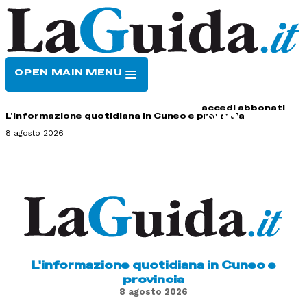
OPEN MAIN MENU
HOME
CONTATTI
accedi
abbonati
L'informazione quotidiana in Cuneo e provincia
8 agosto 2026
L'informazione quotidiana in Cuneo e
provincia
8 agosto 2026