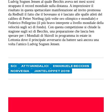
Ludvig Sognen Jensen al quale Becchis aveva nei mesi scorsi
strappato il record mondiale sulla distanza. A impreziosire il
risultato in questa spettacolare manifestazione ad invito promossa
da Redbull il fatto che il bovesano si è lasciato alle spalle atleti del
calibro di Petter Northug (più volte oro olimpico e mondiale) e
Federico Pellegrino (il più bravo interprete a livello mondiale della
velocità sugli sci di fondo). Con questa competizione si chiude la
stagione sugli sci di Becchis, una preparazione che lascia ben
sperare per i Mondiali di Skiroll in programma in estate in
Lettonia dove il principale avversario da battere sarà ancora una
volta l'amico Ludvig Sognen Jensen.
SCI
ATTI VANDALICI
EMANUELE BECCHIS
NORVEGIA
JANTELOPPET 2019