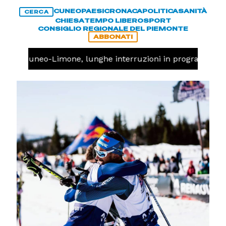
CUNEO
PAESI
CRONACA
POLITICA
SANITÀ
CERCA
CHIESA
TEMPO LIBERO
SPORT
CONSIGLIO REGIONALE DEL PIEMONTE
ABBONATI
ovia Cuneo-Limone, lunghe interruzioni in programma