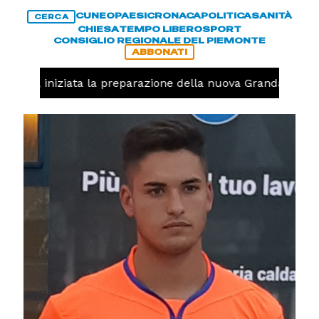
CUNEO
PAESI
CRONACA
POLITICA
SANITÀ
CERCA
CHIESA
TEMPO LIBERO
SPORT
CONSIGLIO REGIONALE DEL PIEMONTE
ABBONATI
lavolo, iniziata la preparazione della nuova Granda Volley