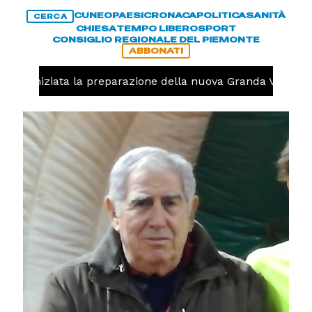
CUNEO
PAESI
CRONACA
POLITICA
SANITÀ
CERCA
CHIESA
TEMPO LIBERO
SPORT
CONSIGLIO REGIONALE DEL PIEMONTE
ABBONATI
olo, iniziata la preparazione della nuova Granda Volley (