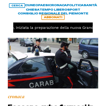
CUNEO
PAESI
CRONACA
POLITICA
SANITÀ
CERCA
CHIESA
TEMPO LIBERO
SPORT
CONSIGLIO REGIONALE DEL PIEMONTE
ABBONATI
llavolo, iniziata la preparazione della nuova Granda Volle
cronaca