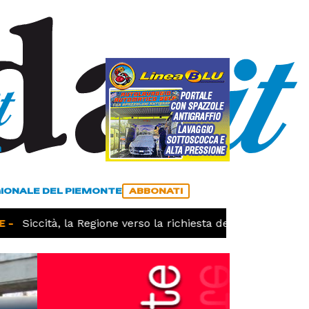
a
ACCEDI
ABBONATI
GIONALE DEL PIEMONTE
ABBONATI
-
Siccità, la Regione verso la richiesta dello stato di calam