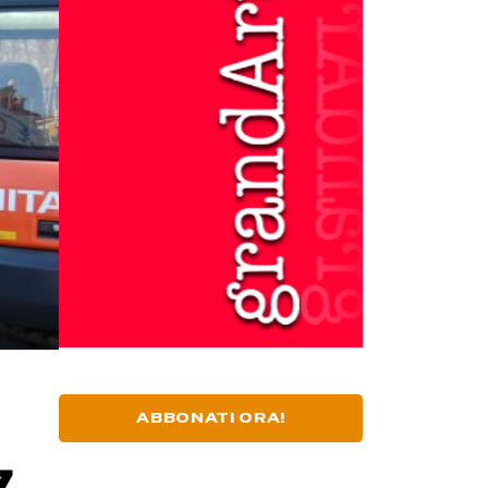
ABBONATI ORA!
7