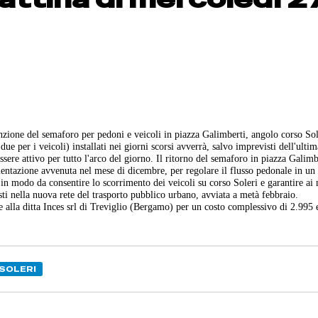
nzione del semaforo per pedoni e veicoli in piazza Galimberti, angolo corso Sol
ue per i veicoli) installati nei giorni scorsi avverrà, salvo imprevisti dell'ultim
sere attivo per tutto l'arco del giorno. Il ritorno del semaforo in piazza Galimb
mentazione avvenuta nel mese di dicembre, per regolare il flusso pedonale in un
, in modo da consentire lo scorrimento dei veicoli su corso Soleri e garantire ai
isti nella nuova rete del trasporto pubblico urbano, avviata a metà febbraio.
e alla ditta Inces srl di Treviglio (Bergamo) per un costo complessivo di 2.995 
SOLERI