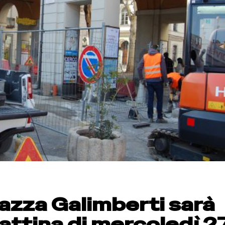
iazza Galimberti sarà
mattina di mercoledì 2