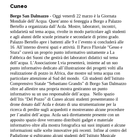
Cuneo
Borgo San Dalmazzo
- Oggi venerdì 22 marzo è la Giornata
Mondiale dell’Acqua. Quest’anno si festeggia a Borgo a Palazzo
Bertello a organizzata dall’Acda. Mostre, laboratori, incontri,
solidarietà sul tema acqua, rivolte in modo particolare agli studenti
e agli alunni delle scuole primarie e secondarie di primo grado.
Palazzo Bertello apre i battenti alle 9 e l’evento si concluderà alle
16. All’interno diversi spazi e attività. Il Parco Fluviale “Gesso e
Stura” curerà un proprio punto informativo unitamente a La
Fabbrica dei Suoni che gestirà dei laboratori didattici sul tema
dell’acqua. L’Associazione Lvia presenterà, insieme ad un suo
punto informativo dedicato all’illustrazione dei progetti volti alla
realizzazione di pozzo in Africa, due mostre sul tema acqua con
particolare attenzione al Sud del mondo.
Gli studenti dell’Istituto
Comprensivo Statale “Sebastiano Grandis” di Borgo San Dalmazzo
oltre ad allestire una propria mostra gestiranno un punto
informativo su un uso responsabile dell’acqua.
Nello spazio
dell’Itis “Del Pozzo” di Cuneo alcuni studenti presenteranno il
drone donato dall’Acda e dotato di una strumentazione per la
ricerca di perdite sugli acquedotti e mostreranno alcune procedure
per l’analisi dell’acqua. Acda sarà direttamente presente con un
apposito spazio dove verranno distribuiti gadget e materiale
informativo oltre alla mostra fotografica sui suoi impianti e alcune
informazioni sulle scelte innovative più recenti. Infine al centro del
Padiglione si esibiranno alcuni studenti dell’Istituto Musicale