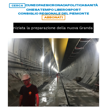
CUNEO
PAESI
CRONACA
POLITICA
SANITÀ
CERCA
CHIESA
TEMPO LIBERO
SPORT
CONSIGLIO REGIONALE DEL PIEMONTE
ABBONATI
volo, iniziata la preparazione della nuova Granda Volley 