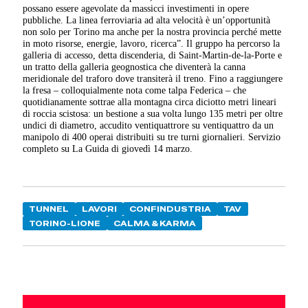
possano essere agevolate da massicci investimenti in opere
pubbliche. La linea ferroviaria ad alta velocità è un’opportunità
non solo per Torino ma anche per la nostra provincia perché mette
in moto risorse, energie, lavoro, ricerca”. Il gruppo ha percorso la
galleria di accesso, detta discenderia, di Saint-Martin-de-la-Porte e
un tratto della galleria geognostica che diventerà la canna
meridionale del traforo dove transiterà il treno. Fino a raggiungere
la fresa – colloquialmente nota come talpa Federica – che
quotidianamente sottrae alla montagna circa diciotto metri lineari
di roccia scistosa: un bestione a sua volta lungo 135 metri per oltre
undici di diametro, accudito ventiquattrore su ventiquattro da un
manipolo di 400 operai distribuiti su tre turni giornalieri. Servizio
completo su La Guida di giovedì 14 marzo.
TUNNEL
LAVORI
CONFINDUSTRIA
TAV
TORINO-LIONE
CALMA & KARMA