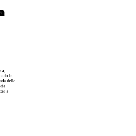
a
ca,
ondo in
nda delle
ria
ter a