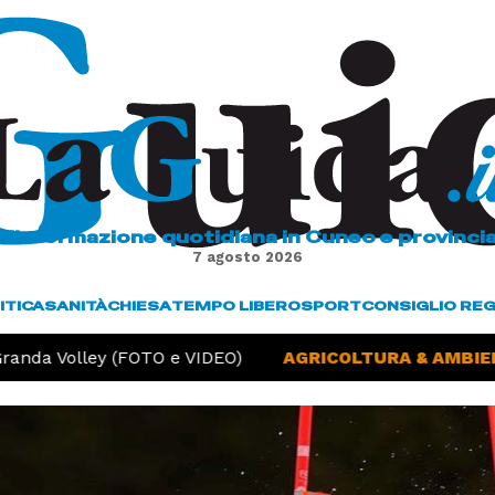
L'informazione quotidiana in Cuneo e provinci
7 agosto 2026
ITICA
SANITÀ
CHIESA
TEMPO LIBERO
SPORT
CONSIGLIO RE
anda Volley (FOTO e VIDEO)
AGRICOLTURA & AMBIENT