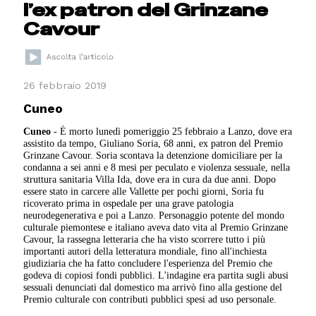
l’ex patron del Grinzane
Cavour
26 febbraio 2019
Cuneo
Cuneo
- È morto lunedì pomeriggio 25 febbraio a Lanzo, dove era
assistito da tempo, Giuliano Soria, 68 anni, ex patron del Premio
Grinzane Cavour. Soria scontava la detenzione domiciliare per la
condanna a sei anni e 8 mesi per peculato e violenza sessuale, nella
struttura sanitaria Villa Ida, dove era in cura da due anni. Dopo
essere stato in carcere alle Vallette per pochi giorni, Soria fu
ricoverato prima in ospedale per una grave patologia
neurodegenerativa e poi a Lanzo. Personaggio potente del mondo
culturale piemontese e italiano aveva dato vita al Premio Grinzane
Cavour, la rassegna letteraria che ha visto scorrere tutto i più
importanti autori della letteratura mondiale, fino all'inchiesta
giudiziaria che ha fatto concludere l'esperienza del Premio che
godeva di copiosi fondi pubblici. L'indagine era partita sugli abusi
sessuali denunciati dal domestico ma arrivò fino alla gestione del
Premio culturale con contributi pubblici spesi ad uso personale.