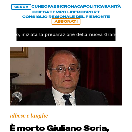
CUNEO
PAESI
CRONACA
POLITICA
SANITÀ
CERCA
CHIESA
TEMPO LIBERO
SPORT
CONSIGLIO REGIONALE DEL PIEMONTE
ABBONATI
llavolo, iniziata la preparazione della nuova Granda Voll
albese e langhe
È morto Giuliano Soria,