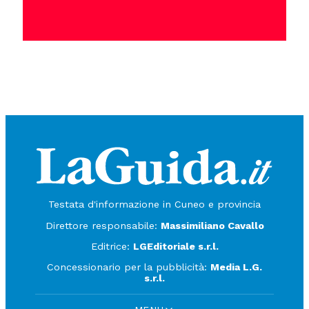
Testata d'informazione in Cuneo e provincia
Direttore responsabile:
Massimiliano Cavallo
Editrice:
LGEditoriale s.r.l.
Concessionario per la pubblicità:
Media L.G.
s.r.l.