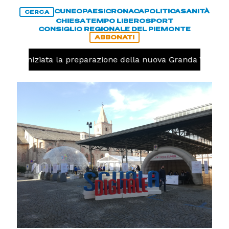
CUNEO
PAESI
CRONACA
POLITICA
SANITÀ
CERCA
CHIESA
TEMPO LIBERO
SPORT
CONSIGLIO REGIONALE DEL PIEMONTE
ABBONATI
volo, iniziata la preparazione della nuova Granda Volley 