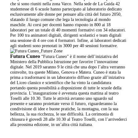
che si sono riuniti nella zona Varco. Nella sede de La Guida 42
studentesse di 6 scuole hanno partecipato al laboratorio dedicato
esclusivamente alle donne per pensare alla città del futuro 2050,
sfatando il luogo comune che lega la tecnologia al mondo
maschile. Ai corsi per docenti hanno risposto in 800 ai 18
laboratori per un totale di 40 momenti formativi con 34 educatori.
Per 100 tra animatori digitali, dirigenti scolastici e team digitali
una sessione di 4 ore con 4 formatori. Infine, ai laboratori dedicati
agli studenti sono prenotati in 3000 per 40 sessioni formative.
Futura Cuneo
“Futura Cuneo” è il nome dell’iniziativa del
Ministero della Pubblica Istruzione per favorire l’innovazione
digitale. Nel 2019 saranno 9 le città che una dopo l’altra verranno
coinvolte, tra queste Milano, Genova e Matera. Cuneo è stata la
prima a trasformarsi in un laboratorio diffuso grazie all’iniziativa
del Liceo classico e scientifico che ha vinto la candidatura
portando questa possibilità a disposizione di tutte le scuole della
provincia. L’inaugurazione è avvenuta questa mattina al teatro
Toselli alle 10.30. Tutte le attività avranno uno sguardo sul
presente e saranno proiettate verso il futuro, riguarderanno la
condivisione di idee e buone pratiche, la montagna, con la sua
bellezza, la sua ricchezza, le sue difficoltà. La cerimonia di
chiusura è giovedì 28 alle 10.30 al Teatro Toselli, con l’arrivederci
alla prossima edizione, in un’altra città italiana.