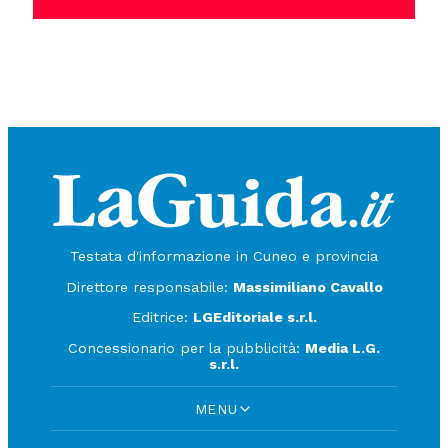
Testata d'informazione in Cuneo e provincia
Direttore responsabile:
Massimiliano Cavallo
Editrice:
LGEditoriale s.r.l.
Concessionario per la pubblicità:
Media L.G.
s.r.l.
MENU