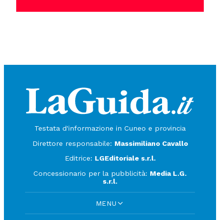
Testata d'informazione in Cuneo e provincia
Direttore responsabile:
Massimiliano Cavallo
Editrice:
LGEditoriale s.r.l.
Concessionario per la pubblicità:
Media L.G.
s.r.l.
MENU