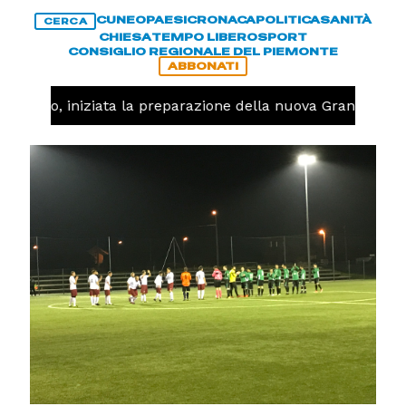
CUNEO
PAESI
CRONACA
POLITICA
SANITÀ
CERCA
CHIESA
TEMPO LIBERO
SPORT
CONSIGLIO REGIONALE DEL PIEMONTE
ABBONATI
llavolo, iniziata la preparazione della nuova Granda Volle