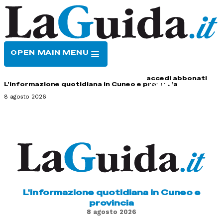
OPEN MAIN MENU
HOME
CONTATTI
accedi
abbonati
L'informazione quotidiana in Cuneo e provincia
8 agosto 2026
L'informazione quotidiana in Cuneo e
provincia
8 agosto 2026