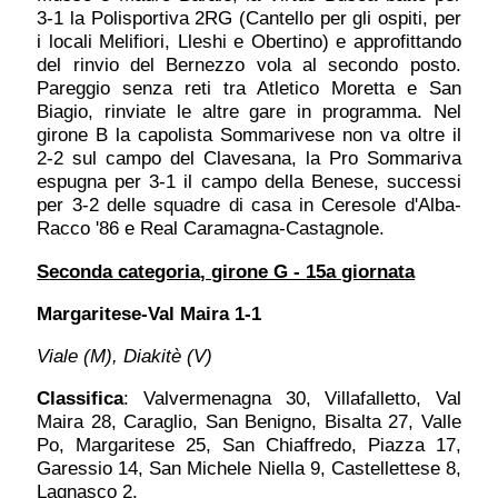
3-1 la Polisportiva 2RG (Cantello per gli ospiti, per
i locali Melifiori, Lleshi e Obertino) e approfittando
del rinvio del Bernezzo vola al secondo posto.
Pareggio senza reti tra Atletico Moretta e San
Biagio, rinviate le altre gare in programma. Nel
girone B la capolista Sommarivese non va oltre il
2-2 sul campo del Clavesana, la Pro Sommariva
espugna per 3-1 il campo della Benese, successi
per 3-2 delle squadre di casa in Ceresole d'Alba-
Racco '86 e Real Caramagna-Castagnole.
S
econda categoria, girone G -
1
5
a
giornata
Margaritese-Val Maira 1-1
Viale (M), Diakitè (V)
Classifica
: Valvermenagna 30, Villafalletto, Val
Maira 28, Caraglio, San Benigno, Bisalta 27, Valle
Po, Margaritese 25, San Chiaffredo, Piazza 17,
Garessio 14, San Michele Niella 9, Castellettese 8,
Lagnasco 2.