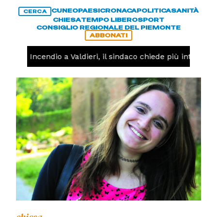
CUNEO
PAESI
CRONACA
POLITICA
SANITÀ
CERCA
CHIESA
TEMPO LIBERO
SPORT
CONSIGLIO REGIONALE DEL PIEMONTE
ABBONATI
ACA -
Incendio a Valdieri, il sindaco chiede più interventi 