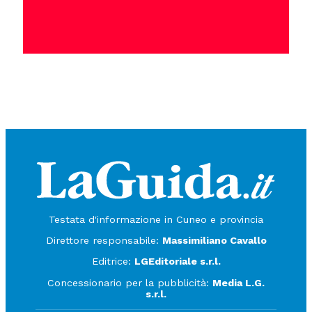
Testata d'informazione in Cuneo e provincia
Direttore responsabile:
Massimiliano Cavallo
Editrice:
LGEditoriale s.r.l.
Concessionario per la pubblicità:
Media L.G.
s.r.l.