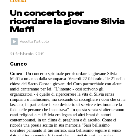
chiesa
Un concerto per
ricordare la giovane Silvia
Maffi
21 febbraio 2019
Cuneo
Cuneo
- Un concerto spirituale per ricordare la giovane Silvia
Maffi a un anno dalla scomparsa. Venerdì 22 febbraio alle 21 nella
chiesa del Sacro Cuore i giovani del Coro parrocchiale con alcuni
amici canteranno per lei. “L’intento - così scrivono gli
organizzatori - è quello di ripercorrere la vita di Silvia senza
rimpianti o malinconie, ma cercando di raccogliere i doni che ci ha
lasciato, in particolare il suo desiderio di servire e testimoniare la
fede nelle persone che incontrava”. In questa serata si alterneranno
canti religiosi a cui Silvia era legata ad altri brani di autori
contemporanei, in un clima di preghiera e di ascolto. Come ci
ricorda una poesia scritta in sua memoria “Sarà bellissimo
sorridere pensando al tuo sorriso, sarà bellissimo seguire il senso
dato dal tuo esempio. E i semi che hai gettato qui, nel solco