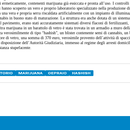
si ermeticamente, contenenti marijuana già essiccata e pronta all’uso. I controlli
 hanno scoperto un vero e proprio laboratorio specializzato nella produzione di
ta una vera e propria serra riscaldata artificialmente con un impianto di illumina
nabis in buono stato di maturazione. La struttura era anche dotata di un sistema
l pavimento, erano stati accuratamente sistemati diversi flaconi di fertilizzanti, 
ltra marijuana in un barattolo di vetro è stata trovata in un armadio a muro dell
za verosimilmente di tipo “hashish”, un blister contenente semi di cannabis, un 
itore di vetro, una somma di 370 euro, verosimile provento dell’attività di spacci
u disposizione dell’Autorità Giudiziaria, immesso al regime degli arresti domicil
stanza stupefacente.
TORIO
MARIJUANA
OEPRAIO
HASHISH