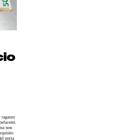
cio
n ragazzo
pefacenti.
, ma non
rquisito
del porta