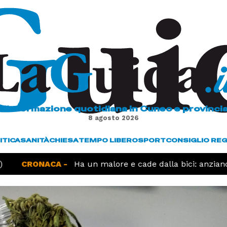
L'informazione quotidiana in Cuneo e provinci
8 agosto 2026
ITICA
SANITÀ
CHIESA
TEMPO LIBERO
SPORT
CONSIGLIO RE
CRONACA -
Ha un malore e cade dalla bici: anziano 