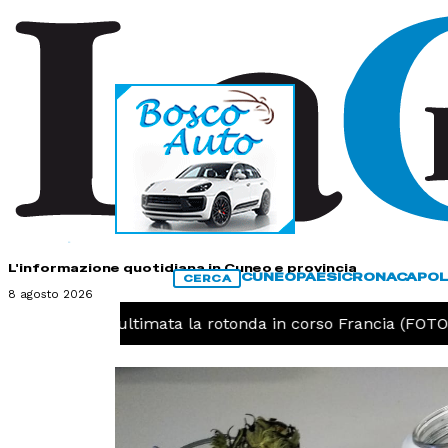
HOME
CONTATTI
L'informazione quotidiana in Cuneo e provincia
CUNEO
PAESI
CRONACA
POL
CERCA
8 agosto 2026
O -
Cuneo, ultimata la rotonda in corso Francia (FOTO)