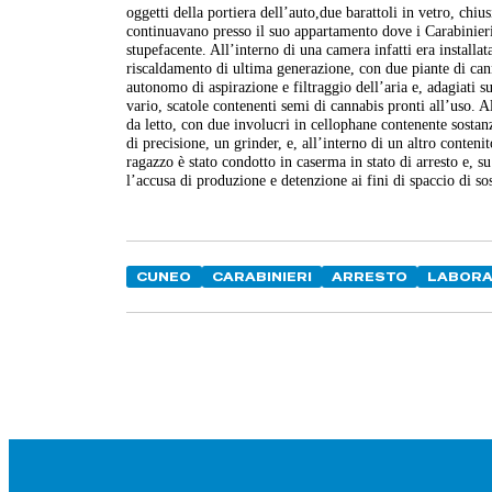
oggetti della portiera dell’auto,due barattoli in vetro, chiu
continuavano presso il suo appartamento dove i Carabinieri
stupefacente. All’interno di una camera infatti era installa
riscaldamento di ultima generazione, con due piante di can
autonomo di aspirazione e filtraggio dell’aria e, adagiati su
vario, scatole contenenti semi di cannabis pronti all’uso. A
da letto, con due involucri in cellophane contenente sostan
di precisione, un grinder, e, all’interno di un altro conten
ragazzo è stato condotto in caserma in stato di arresto e, s
l’accusa di produzione e detenzione ai fini di spaccio di so
CUNEO
CARABINIERI
ARRESTO
LABORA