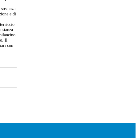
 sostanza
zione e di
terriccio
a stanza
bilancino
o. Il
iari con