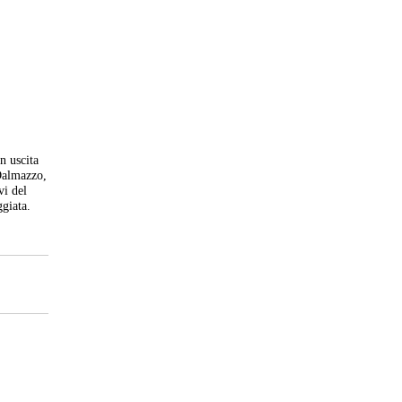
n uscita
 Dalmazzo,
vi del
giata.