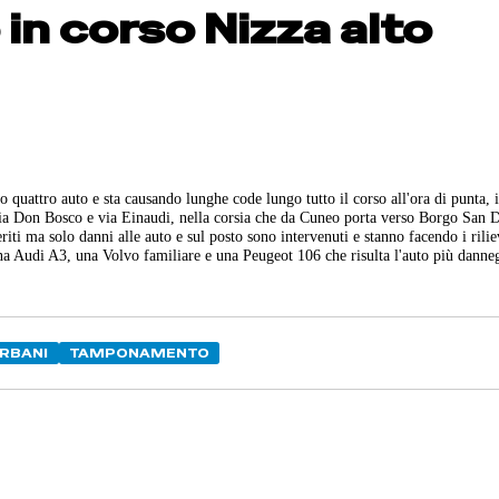
n corso Nizza alto
uattro auto e sta causando lunghe code lungo tutto il corso all'ora di punta, i
ra via Don Bosco e via Einaudi, nella corsia che da Cuneo porta verso Borgo San
riti ma solo danni alle auto e sul posto sono intervenuti e stanno facendo i rilie
na Audi A3, una Volvo familiare e una Peugeot 106 che risulta l'auto più danneg
URBANI
TAMPONAMENTO