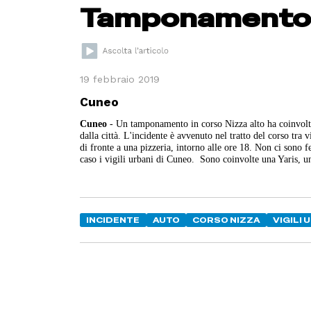
Tamponamento i
19 febbraio 2019
Cuneo
Cuneo
- Un tamponamento in corso Nizza alto ha coinvolto q
dalla città. L'incidente è avvenuto nel tratto del corso t
di fronte a una pizzeria, intorno alle ore 18. Non ci sono fe
caso i vigili urbani di Cuneo. Sono coinvolte una Yaris, u
INCIDENTE
AUTO
CORSO NIZZA
VIGILI 