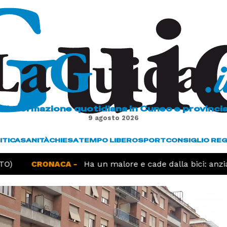
L'informazione quotidiana in Cuneo e provinci
9 agosto 2026
ITICA
SANITÀ
CHIESA
TEMPO LIBERO
SPORT
CONSIGLIO RE
O)
CRONACA -
Ha un malore e cade dalla bici: anzia