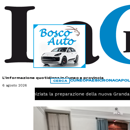
HOME
CONTATTI
L'informazione quotidiana in Cuneo e provincia
CUNEO
PAESI
CRONACA
POL
CERCA
6 agosto 2026
Pallavolo, iniziata la preparazione della nuova Granda Vo