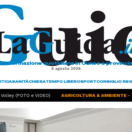
L'informazione quotidiana in Cuneo e provinci
6 agosto 2026
ITICA
SANITÀ
CHIESA
TEMPO LIBERO
SPORT
CONSIGLIO RE
lley (FOTO e VIDEO)
AGRICOLTURA & AMBIENTE -
Sic