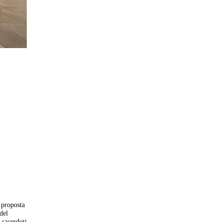
a proposta
del
 sacerdoti