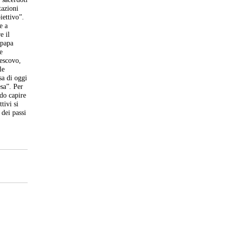
tazioni
iettivo”.
e a
e il
 papa
e
vescovo,
le
sa di oggi
esa”. Per
ndo capire
tivi si
 dei passi