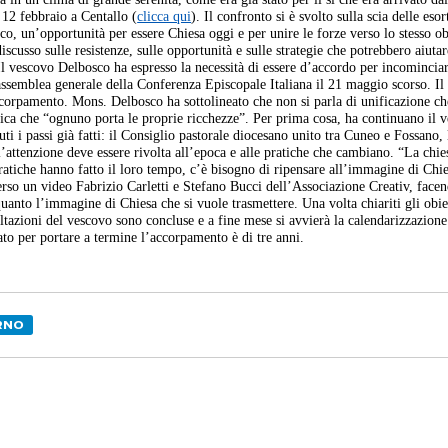
 12 febbraio a Centallo (
clicca qui
). Il confronto si è svolto sulla scia delle esor
, un’opportunità per essere Chiesa oggi e per unire le forze verso lo stesso ob
scusso sulle resistenze, sulle opportunità e sulle strategie che potrebbero aiutar
l vescovo Delbosco ha espresso la necessità di essere d’accordo per incominciar
semblea generale della Conferenza Episcopale Italiana il 21 maggio scorso. Il
accorpamento. Mons. Delbosco ha sottolineato che non si parla di unificazione ch
ica che “ognuno porta le proprie ricchezze”. Per prima cosa, ha continuano il 
i i passi già fatti: il Consiglio pastorale diocesano unito tra Cuneo e Fossano, 
 l’attenzione deve essere rivolta all’epoca e alle pratiche che cambiano. “La chie
ratiche hanno fatto il loro tempo, c’è bisogno di ripensare all’immagine di Chi
verso un video Fabrizio Carletti e Stefano Bucci dell’Associazione Creativ, face
uanto l’immagine di Chiesa che si vuole trasmettere. Una volta chiariti gli obiet
tazioni del vescovo sono concluse e a fine mese si avvierà la calendarizzazione
ato per portare a termine l’accorpamento è di tre anni.
RNO