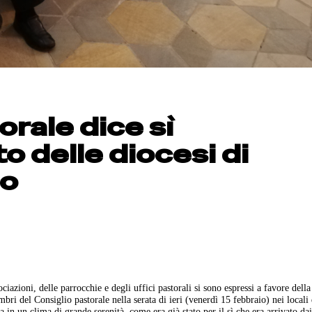
orale dice sì
o delle diocesi di
no
ciazioni, delle parrocchie e degli uffici pastorali si sono espressi a favore dell
ri del Consiglio pastorale nella serata di ieri (venerdì 15 febbraio) nei locali 
in un clima di grande serenità, come era già stato per il sì che era arrivato dai