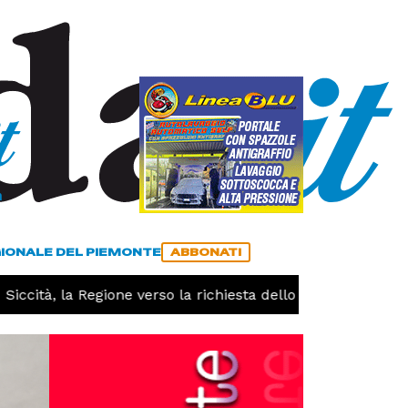
a
ACCEDI
ABBONATI
GIONALE DEL PIEMONTE
ABBONATI
cità, la Regione verso la richiesta dello stato di calamità 