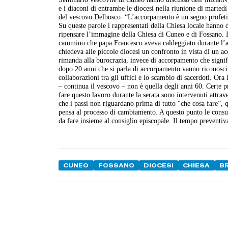
e i diaconi di entrambe le diocesi nella riunione di martedì
del vescovo Delbosco: “L’accorpamento è un segno profetico
Su queste parole i rappresentati della Chiesa locale hanno di
ripensare l’immagine della Chiesa di Cuneo e di Fossano. I
cammino che papa Francesco aveva caldeggiato durante l’as
chiedeva alle piccole diocesi un confronto in vista di un 
rimanda alla burocrazia, invece di accorpamento che signif
dopo 20 anni che si parla di accorpamento vanno riconosciut
collaborazioni tra gli uffici e lo scambio di sacerdoti. Ora
– continua il vescovo – non è quella degli anni 60. Certe p
fare questo lavoro durante la serata sono intervenuti attra
che i passi non riguardano prima di tutto “che cosa fare”, q
pensa al processo di cambiamento. A questo punto le consul
da fare insieme al consiglio episcopale. Il tempo preventiv
CUNEO
FOSSANO
DIOCESI
CHIESA
B