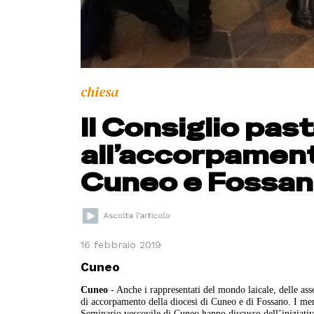
chiesa
Il Consiglio past
all’accorpament
Cuneo e Fossa
16 febbraio 2019
Cuneo
Cuneo
- Anche i rappresentati del mondo laicale, delle asso
di accorpamento della diocesi di Cuneo e di Fossano. I memb
Seminario vescovile di Cuneo hanno discusso dell’iniziativa 