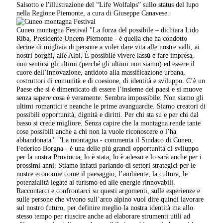
Salsotto e l'illustrazione del “Life Wolfalps” sullo status del lupo
nella Regione Piemonte, a cura di Giuseppe Canavese.
Cuneo montagna Festival "La forza del possibile – dichiara Lido
Riba, Presidente Uncem Piemonte - è quella che ha condotto
decine di migliaia di persone a voler dare vita alle nostre valli, ai
nostri borghi, alle Alpi. È possibile vivere lassù e fare impresa,
non sentirsi gli ultimi (perché gli ultimi non siamo) ed essere il
cuore dell’innovazione, antidoto alla massificazione urbana,
costruttori di comunità e di coesione, di identità e sviluppo. C’è un
Paese che si è dimenticato di essere l’insieme dei paesi e si muove
senza sapere cosa è veramente. Sembra impossibile. Non siamo gli
ultimi romantici e neanche le prime avanguardie. Siamo creatori di
possibili opportunità, dignità e diritti. Per chi sta su e per chi dal
basso si crede migliore. Senza capire che la montagna rende tante
cose possibili anche a chi non la vuole riconoscere o l’ha
abbandonata". "La montagna - commenta il Sindaco di Cuneo,
Federico Borgna - è una delle più grandi opportunità di sviluppo
per la nostra Provincia, lo è stata, lo è adesso e lo sarà anche per i
prossimi anni. Stiamo infatti parlando di settori strategici per le
nostre economie come il paesaggio, l’ambiente, la cultura, le
potenzialità legate al turismo ed alle energie rinnovabili.
Raccontarci e confrontarci su questi argomenti, sulle esperienze e
sulle persone che vivono sull’arco alpino vuol dire quindi lavorare
sul nostro futuro, per definire meglio la nostra identità ma allo
stesso tempo per riuscire anche ad elaborare strumenti utili ad