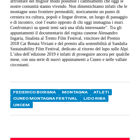
affrontare nel miglior modo possibile i cambiamenti che oggi le
nostre comunità stanno vivendo. Non dimentichiamo infatti che le
montagne sono frontiere permeabili, storicamente un punto di
cerniera tra cultura, popoli e lingue diverse, un luogo di passaggio
e di incontro, cioè l’esatto opposto di chi oggi immagina i muri.
Confrontarci su questi temi sarà una sfida interessante". Tra gli
appuntamenti il documentario del regista cuneese Alessandro
Ingaria, finalista al Trento Film Festival, vincitore del Premio
2018 Cai Renata Viviani e del premio alla sostenibilità al Sandalia
Sustainability Film Festival, dedicato al ritorno del lupo sulle Alpi.
L’idea dell’edizione 2019 è infatti di proseguire ancora per qualche
mese, con una serie di nuovi appuntamenti a Cuneo e nelle vallate
circostanti.
FEDERICO BORGNA
MONTAGNA
ATLETI
CUNEO MONTAGNA FESTIVAL
LIDO RIBA
UNCEM