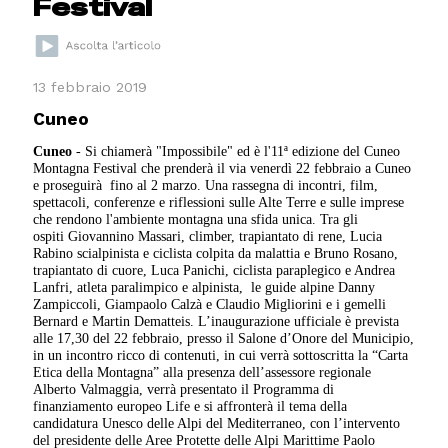
Festival
13 febbraio 2019
Cuneo
Cuneo
- Si chiamerà "Impossibile" ed è l'11ª edizione del Cuneo
Montagna Festival che prenderà il via venerdì 22 febbraio a Cuneo
e proseguirà fino al 2 marzo. Una rassegna di incontri, film,
spettacoli, conferenze e riflessioni sulle Alte Terre e sulle imprese
che rendono l'ambiente montagna una sfida unica. Tra gli
ospiti Giovannino Massari, climber, trapiantato di rene, Lucia
Rabino scialpinista e ciclista colpita da malattia e Bruno Rosano,
trapiantato di cuore, Luca Panichi, ciclista paraplegico e Andrea
Lanfri, atleta paralimpico e alpinista, le guide alpine Danny
Zampiccoli, Giampaolo Calzà e Claudio Migliorini e i gemelli
Bernard e Martin Dematteis. L’inaugurazione ufficiale è prevista
alle 17,30 del 22 febbraio, presso il Salone d’Onore del Municipio,
in un incontro ricco di contenuti, in cui verrà sottoscritta la “Carta
Etica della Montagna” alla presenza dell’assessore regionale
Alberto Valmaggia, verrà presentato il Programma di
finanziamento europeo Life e si affronterà il tema della
candidatura Unesco delle Alpi del Mediterraneo, con l’intervento
del presidente delle Aree Protette delle Alpi Marittime Paolo