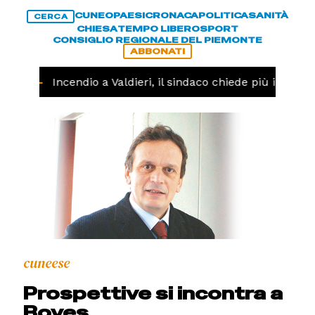
CUNEO
PAESI
CRONACA
POLITICA
SANITÀ
CERCA
CHIESA
TEMPO LIBERO
SPORT
CONSIGLIO REGIONALE DEL PIEMONTE
ABBONATI
NACA -
Incendio a Valdieri, il sindaco chiede più intervent
cuneese
Prospettive si incontra a
Boves