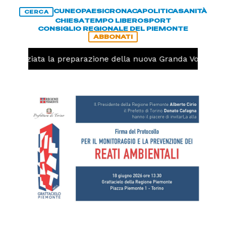
CUNEO
PAESI
CRONACA
POLITICA
SANITÀ
CERCA
CHIESA
TEMPO LIBERO
SPORT
CONSIGLIO REGIONALE DEL PIEMONTE
ABBONATI
o, iniziata la preparazione della nuova Granda Volley (FO