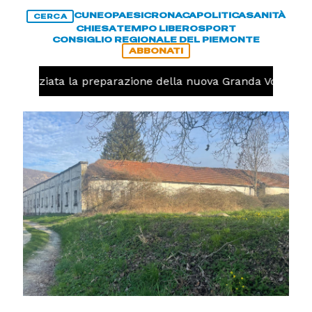
CUNEO
PAESI
CRONACA
POLITICA
SANITÀ
CERCA
CHIESA
TEMPO LIBERO
SPORT
CONSIGLIO REGIONALE DEL PIEMONTE
ABBONATI
lo, iniziata la preparazione della nuova Granda Volley (FO