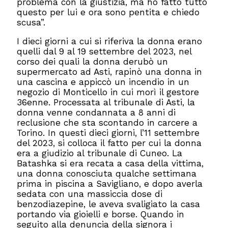
problema con la giustizia, ma ho fatto tutto
questo per lui e ora sono pentita e chiedo
scusa”.
I dieci giorni a cui si riferiva la donna erano
quelli dal 9 al 19 settembre del 2023, nel
corso dei quali la donna derubò un
supermercato ad Asti, rapinò una donna in
una cascina e appiccò un incendio in un
negozio di Monticello in cui morì il gestore
36enne. Processata al tribunale di Asti, la
donna venne condannata a 8 anni di
reclusione che sta scontando in carcere a
Torino. In questi dieci giorni, l’11 settembre
del 2023, si colloca il fatto per cui la donna
era a giudizio al tribunale di Cuneo. La
Batashka si era recata a casa della vittima,
una donna conosciuta qualche settimana
prima in piscina a Savigliano, e dopo averla
sedata con una massiccia dose di
benzodiazepine, le aveva svaligiato la casa
portando via gioielli e borse. Quando in
seguito alla denuncia della signora i