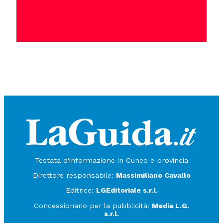
Testata d'informazione in Cuneo e provincia
Direttore responsabile:
Massimiliano Cavallo
Editrice:
LGEditoriale s.r.l.
Concessionario per la pubblicità:
Media L.G.
s.r.l.